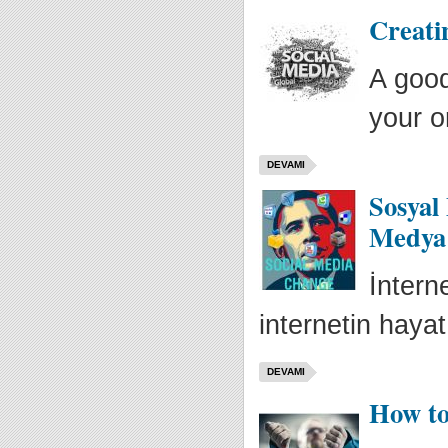
Creati
A good
your or
DEVAMI
Sosyal
Medya
İntern
internetin hayat
DEVAMI
How to