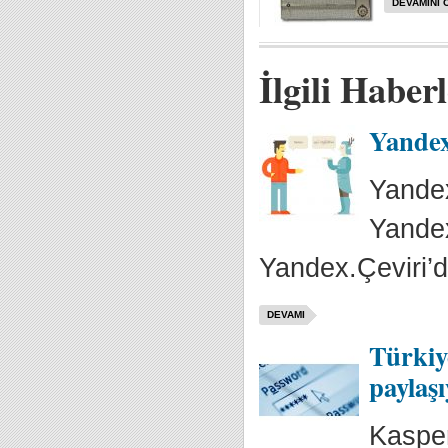
DEVAMINI 
İlgili Haber
Yandex,
Yandex
Yandex
Yandex.Çeviri’de
DEVAMI
Türkiye
paylaş
Kasper