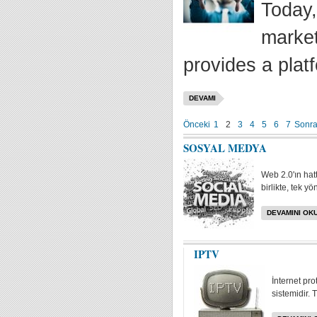
Today,
market
provides a plat
DEVAMI
Önceki
1
2
3
4
5
6
7
Sonra
SOSYAL MEDYA
Web 2.0'ın hat
birlikte, tek yö
DEVAMINI OKU
IPTV
İnternet pr
sistemidir. 