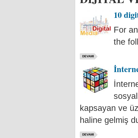
10 dig
For an
the fo
DEVAMI
İntern
İntern
sosyal
kapsayan ve üze
haline gelmiş 
DEVAMI