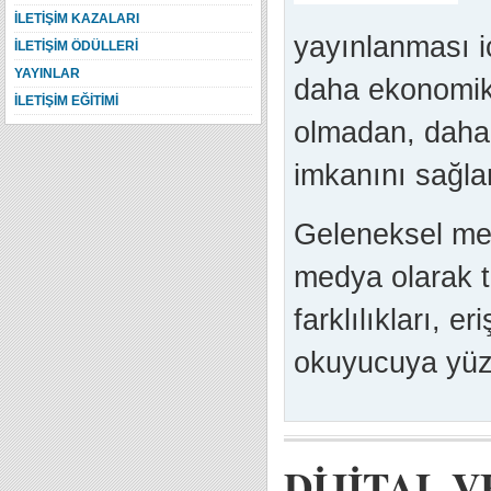
İLETİŞİM KAZALARI
yayınlanması i
İLETİŞİM ÖDÜLLERİ
YAYINLAR
daha ekonomik 
İLETİŞİM EĞİTİMİ
olmadan, daha 
imkanını sağlar
Geleneksel med
medya olarak t
farklılıkları, eri
okuyucuya yüzde
DİJİTAL 