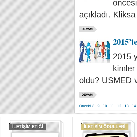
öncesi
açıkladı. Kliksa 
DEVAMI
2015’t
2015 y
kimler
oldu? USMED v
DEVAMI
Önceki
8
9
10
11
12
13
14
İLETİŞİM ETİĞİ
İLETİŞİM ÖDÜLLERİ