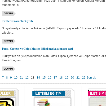
Tüm dünyada #PanteneSaçı’nın yüzü olan, Instagram Fenomeni Chiara Ferragni d
fenomenini a...
DEVAMI
Twitter rekoru Türkiye'de
Sosyal medya platformu Twitter’ın Şeffaflık Raporu yayınladı. 1 Haziran - 31 Ara
talepler...
DEVAMI
Patos, Çerezos ve Chips Master dijital medya ajansını seçti
Türkiye’nin en iyi cips markaları olan Patos, Cipso, Çerezos ve Chips Master, dij
Idea&Congres...
DEVAMI
7
8
9
10
11
12
13
14
15
16
17
18
19
20
21
22
Sonraki
DÜLLERİ
İLETİŞİM EĞİTİMİ
İLETİŞİM