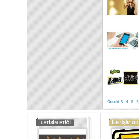
Önceki
3
4
5
6
İLETİŞİM ETİĞİ
İLETİŞİM Ö