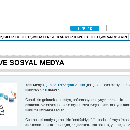
İŞKİLER TV
İLETİŞİM GALERİSİ
KARİYER HAVUZU
İLETİŞİM AJANSLARI
 VE SOSYAL MEDYA
Yeni Medya,
gazete
,
televizyon
ve
film
gibi geleneksel medyadan farkl
ulaştıran bir sistemdir.
Genellikle geleneksel medya, enformasyonun yayınlanması için bel
ekonomik ve erişimi herkese açıktır. Baskı veya lisans maliyeti ol
ulaşılma imkanını sağlar.
Geleneksel medya genellikle “endüstriyel”, “broadcast” veya “mas
arasındaki farklılıkları, erişim, erişilebilirlik, kullanılırlık, yenilik,