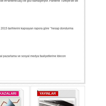
e #PanteneSaçı ile göz kamaştırıyor. Pantene Türkiye'de de
lık 2015 tarihlerini kapsayan rapora göre ‘’hesap dondurma
ital pazarlama ve sosyal medya faaliyetlerine Idecon
 KAZALARI
YAYINLAR