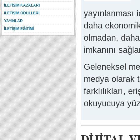
İLETİŞİM KAZALARI
yayınlanması i
İLETİŞİM ÖDÜLLERİ
YAYINLAR
daha ekonomik 
İLETİŞİM EĞİTİMİ
olmadan, daha 
imkanını sağlar
Geleneksel med
medya olarak t
farklılıkları, eri
okuyucuya yüzde
DİJİTAL 