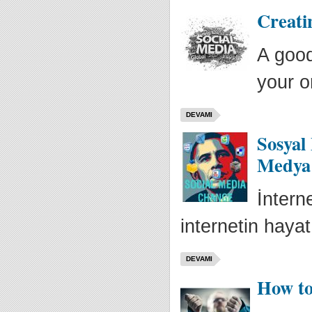
Creati
A good
your or
DEVAMI
Sosyal
Medya
İntern
internetin hayat
DEVAMI
How to