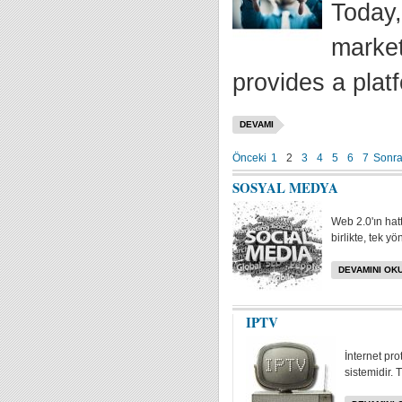
Today,
market
provides a plat
DEVAMI
Önceki
1
2
3
4
5
6
7
Sonra
SOSYAL MEDYA
Web 2.0'ın hat
birlikte, tek yö
DEVAMINI OKU
IPTV
İnternet pr
sistemidir. 