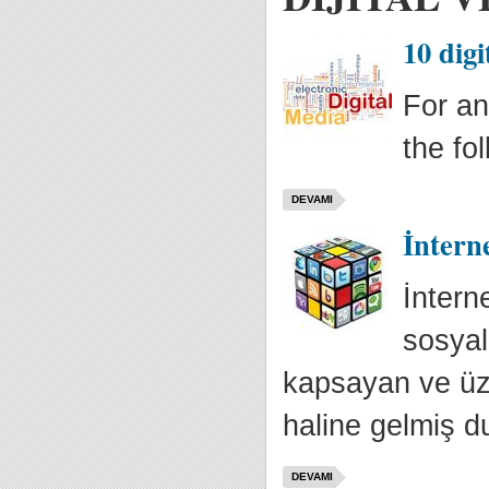
10 dig
For an
the fo
DEVAMI
İntern
İntern
sosyal
kapsayan ve üze
haline gelmiş 
DEVAMI