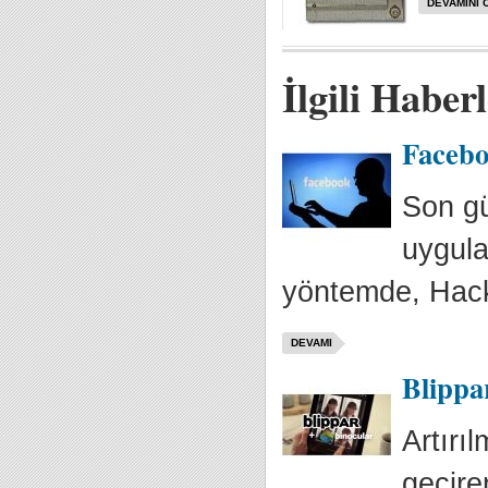
DEVAMINI 
İlgili Haber
Facebo
Son gü
uygula
yöntemde, Hacke
DEVAMI
Blippa
Artırı
geçire