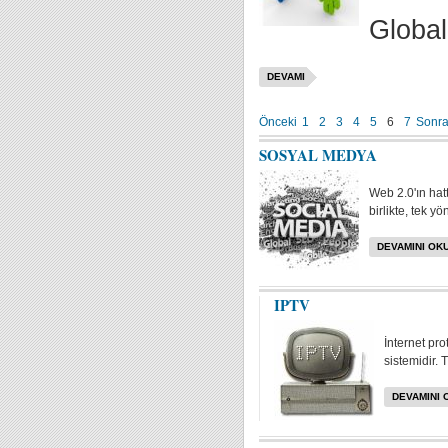
Global
DEVAMI
Önceki
1
2
3
4
5
6
7
Sonra
SOSYAL MEDYA
Web 2.0'ın hat
birlikte, tek yö
DEVAMINI OKU
IPTV
İnternet pr
sistemidir. 
DEVAMINI 