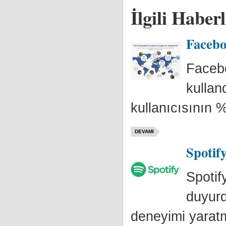
İlgili Haber
Facebo
Facebo
kullan
kullanıcısının %
DEVAMI
Spotif
Spotif
duyurd
deneyimi yaratm