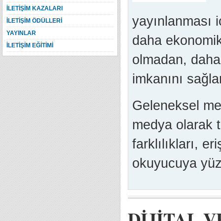
İLETİŞİM KAZALARI
yayınlanması i
İLETİŞİM ÖDÜLLERİ
YAYINLAR
daha ekonomik 
İLETİŞİM EĞİTİMİ
olmadan, daha 
imkanını sağlar
Geleneksel med
medya olarak t
farklılıkları, eri
okuyucuya yüzde
DİJİTAL 