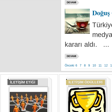
DEVAMI
Doğuş 
Türkiy
medya 
kararı aldı. ...
DEVAMI
Önceki
6
7
8
9
10
11
12
1
İLETİŞİM ETİĞİ
İLETİŞİM ÖDÜLLERİ