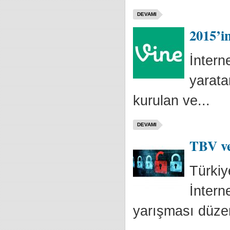
DEVAMI
2015’in
İntern
yarata
kurulan ve...
DEVAMI
TBV ve
Türkiy
İntern
yarışması düzen