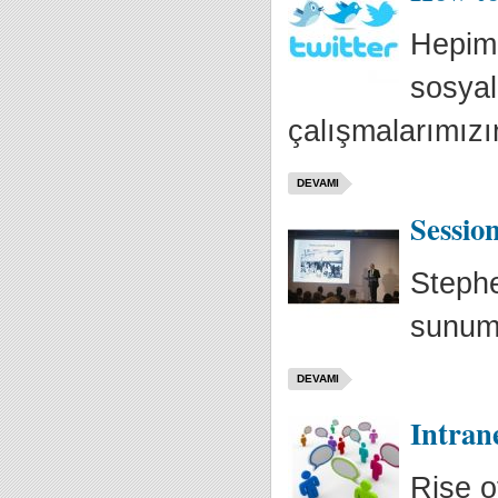
Hepimi
sosyal
çalışmalarımızı
DEVAMI
Sessio
Stephe
sunumu
DEVAMI
Intrane
Rise o