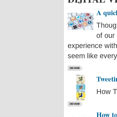
A quic
Though
of our
experience wit
seem like every
DEVAMI
Tweeti
How Th
DEVAMI
How to