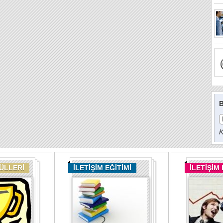
B
K
DÜLLERİ
İLETİŞİM EĞİTİMİ
İLETİŞİM