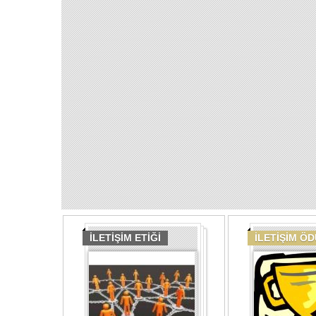
İLETİŞİM ETİĞİ
İLETİŞİM Ö