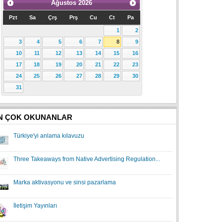
Ağustos
2026
Pzt
Sa
Çrş
Prş
Cu
Ct
Pa
1
2
3
4
5
6
7
8
9
10
11
12
13
14
15
16
17
18
19
20
21
22
23
24
25
26
27
28
29
30
31
N ÇOK OKUNANLAR
Türkiye'yi anlama kılavuzu
Three Takeaways from Native Advertising Regulation...
Marka aktivasyonu ve sinsi pazarlama
İletişim Yayınları