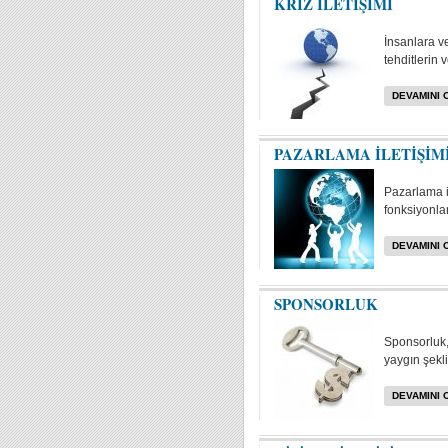
KRİZ İLETİŞİMİ
İnsanlara v
tehditlerin 
DEVAMINI 
PAZARLAMA İLETİŞİM
Pazarlama i
fonksiyonlar
DEVAMINI 
SPONSORLUK
Sponsorluk, 
yaygın şekli
DEVAMINI 