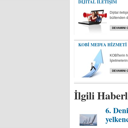
DİJİTAL İLETİŞİM
Dijital ilet
bültenden da
DEVAMINI 
KOBİ MEDYA HİZMETİ
KOBİ'lerin 
İşletmelerin 
DEVAMINI 
İlgili Haber
6. Den
yelken