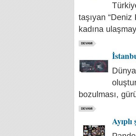
Türkiy
taşıyan “Deniz 
kadına ulaşmay
DEVAMI
İstanb
Dünya 
oluştur
bozulması, gürü
DEVAMI
Ayıplı 