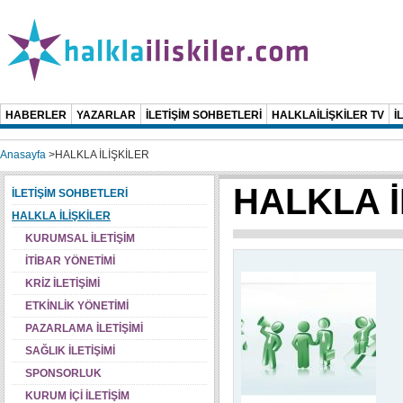
HABERLER
YAZARLAR
İLETİŞİM SOHBETLERİ
HALKLAİLİŞKİLER TV
İ
Anasayfa
>
HALKLA İLİŞKİLER
HALKLA İ
İLETİŞİM SOHBETLERİ
HALKLA İLİŞKİLER
KURUMSAL İLETİŞİM
İTİBAR YÖNETİMİ
KRİZ İLETİŞİMİ
ETKİNLİK YÖNETİMİ
PAZARLAMA İLETİŞİMİ
SAĞLIK İLETİŞİMİ
SPONSORLUK
KURUM İÇİ İLETİŞİM