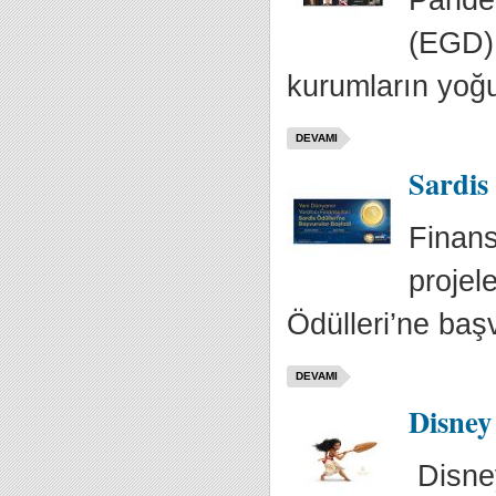
Pandem
(EGD) 
kurumların yoğun
DEVAMI
Sardis
Finans
projel
Ödülleri’ne baş
DEVAMI
Disney
Disney