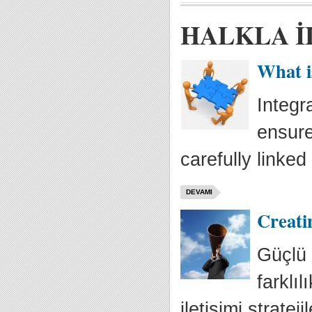
HALKLA İ
What i
Integr
ensure
carefully linked
DEVAMI
Creati
Güçlü p
farklı
iletişimi strateji