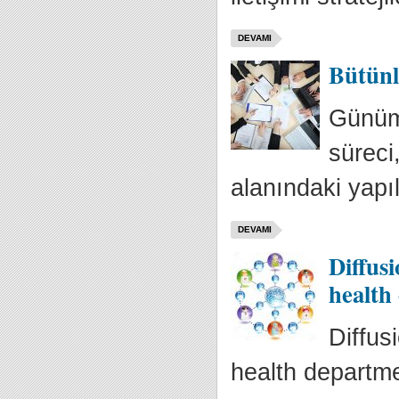
DEVAMI
Bütünl
Günümü
süreci
alanındaki yapı
DEVAMI
Diffusi
health
Diffus
health departm