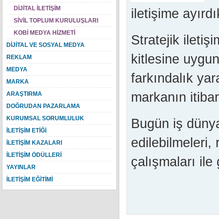
DİJİTAL İLETİŞİM
iletişime ayırd
SİVİL TOPLUM KURULUŞLARI
KOBİ MEDYA HİZMETİ
Stratejik ileti
DİJİTAL VE SOSYAL MEDYA
kitlesine uygu
REKLAM
MEDYA
farkındalık yar
MARKA
markanın itibar
ARAŞTIRMA
DOĞRUDAN PAZARLAMA
KURUMSAL SORUMLULUK
Bugün iş dünya
İLETİŞİM ETİĞİ
edilebilmeleri,
İLETİŞİM KAZALARI
İLETİŞİM ÖDÜLLERİ
çalışmaları ile 
YAYINLAR
İLETİŞİM EĞİTİMİ