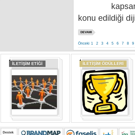
kapsam
konu edildiği dij
DEVAMI
Önceki
1
2
3
4
5
6
7
8
9
İLETİŞİM ETİĞİ
İLETİŞİM ÖDÜLLERİ
Destek