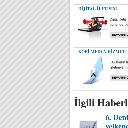
DİJİTAL İLETİŞİM
Dijital ilet
bültenden da
DEVAMINI 
KOBİ MEDYA HİZMETİ
KOBİ'lerin 
İşletmelerin 
DEVAMINI 
İlgili Haber
6. Den
yelken