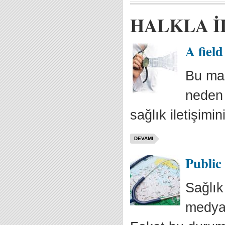
HALKLA İ
A fiel
Bu maka
neden 
sağlık iletişimi
DEVAMI
Public
Sağlık
medyad