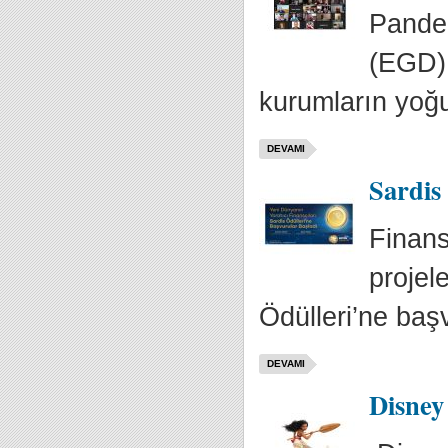
Pandem
(EGD) 
kurumların yoğun
DEVAMI
Sardis
Finans
projel
Ödülleri’ne baş
DEVAMI
Disney