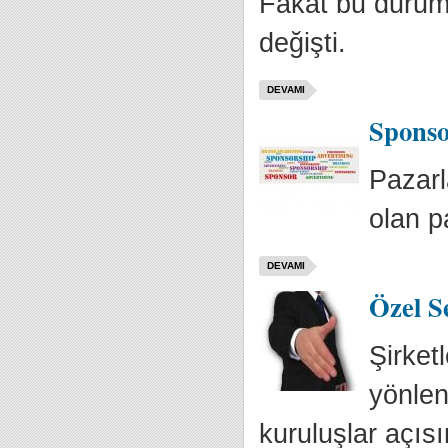
Fakat bu durum 
değişti.
DEVAMI
Sponso
Pazarl
olan p
DEVAMI
Özel S
Şirket
yönlen
kuruluşlar açısı