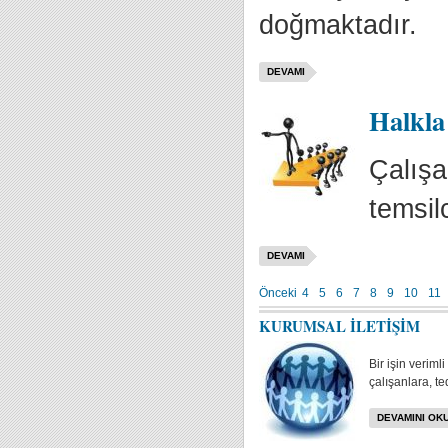
doğmaktadır.
DEVAMI
Halkla
Çalışa
temsilc
DEVAMI
Önceki
4
5
6
7
8
9
10
11
KURUMSAL İLETİŞİM
Bir işin veriml
çalışanlara, te
DEVAMINI OKU