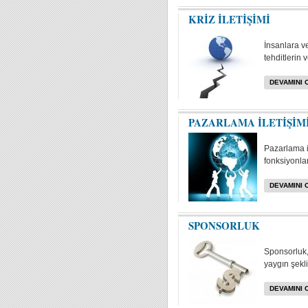
KRİZ İLETİŞİMİ
İnsanlara v
tehditlerin 
DEVAMINI 
PAZARLAMA İLETİŞİM
Pazarlama i
fonksiyonlar
DEVAMINI 
SPONSORLUK
Sponsorluk, 
yaygın şekli
DEVAMINI 