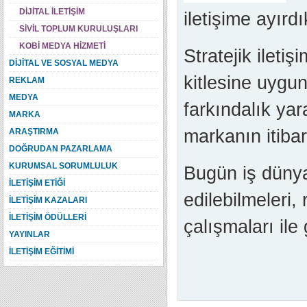
DİJİTAL İLETİŞİM
iletişime ayırd
SİVİL TOPLUM KURULUŞLARI
KOBİ MEDYA HİZMETİ
Stratejik ileti
DİJİTAL VE SOSYAL MEDYA
kitlesine uygu
REKLAM
MEDYA
farkındalık yar
MARKA
markanın itibar
ARAŞTIRMA
DOĞRUDAN PAZARLAMA
KURUMSAL SORUMLULUK
Bugün iş dünya
İLETİŞİM ETİĞİ
edilebilmeleri,
İLETİŞİM KAZALARI
İLETİŞİM ÖDÜLLERİ
çalışmaları ile 
YAYINLAR
İLETİŞİM EĞİTİMİ