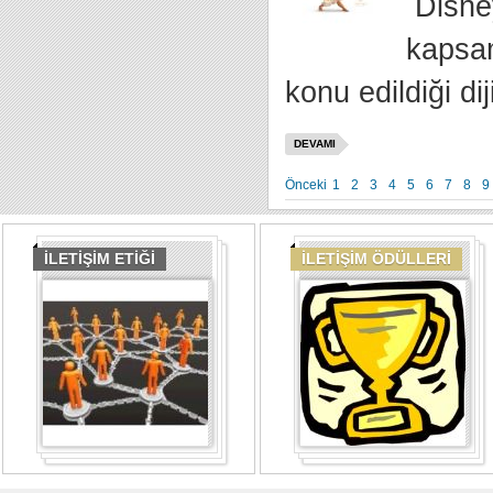
Disney
kapsam
konu edildiği dij
DEVAMI
Önceki
1
2
3
4
5
6
7
8
9
İLETİŞİM ETİĞİ
İLETİŞİM ÖDÜLLERİ