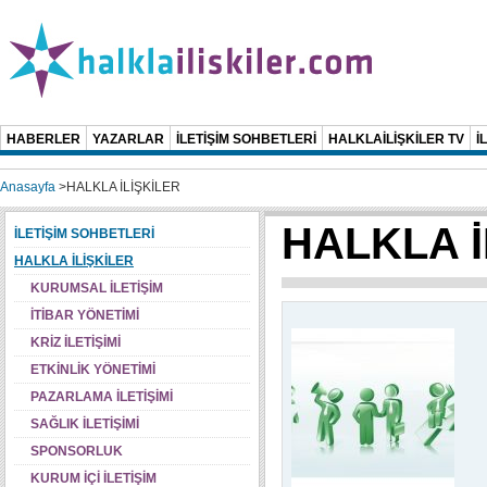
HABERLER
YAZARLAR
İLETİŞİM SOHBETLERİ
HALKLAİLİŞKİLER TV
İ
Anasayfa
>
HALKLA İLİŞKİLER
HALKLA İ
İLETİŞİM SOHBETLERİ
HALKLA İLİŞKİLER
KURUMSAL İLETİŞİM
İTİBAR YÖNETİMİ
KRİZ İLETİŞİMİ
ETKİNLİK YÖNETİMİ
PAZARLAMA İLETİŞİMİ
SAĞLIK İLETİŞİMİ
SPONSORLUK
KURUM İÇİ İLETİŞİM