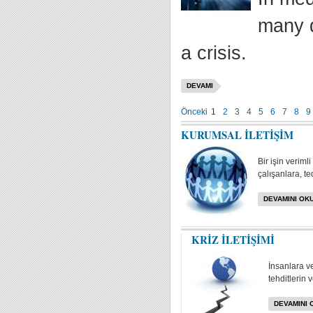
many d
a crisis.
DEVAMI
Önceki
1
2
3
4
5
6
7
8
9
KURUMSAL İLETİŞİM
Bir işin veriml
çalışanlara, te
DEVAMINI OKU
KRİZ İLETİŞİMİ
İnsanlara v
tehditlerin 
DEVAMINI 