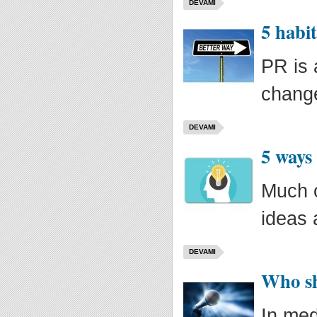
DEVAMI
5 habi
PR is 
change
DEVAMI
5 ways
Much o
ideas 
DEVAMI
Who sh
In med