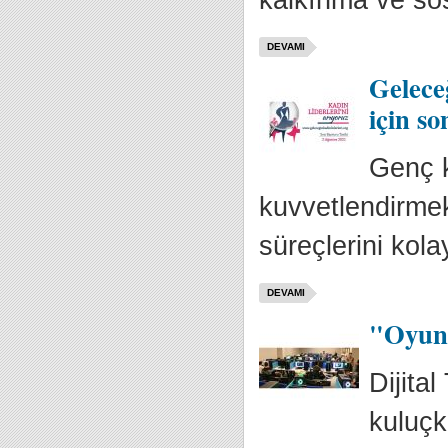
kalkınma ve sos
DEVAMI
Gelece
için so
Genç k
kuvvetlendirmek
süreçlerini kola
DEVAMI
"Oyunl
Dijita
kuluçk