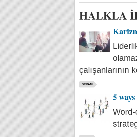
HALKLA İ
Karizm
Liderl
olamaz.
çalışanlarının ko
DEVAMI
5 ways
Word-o
strate