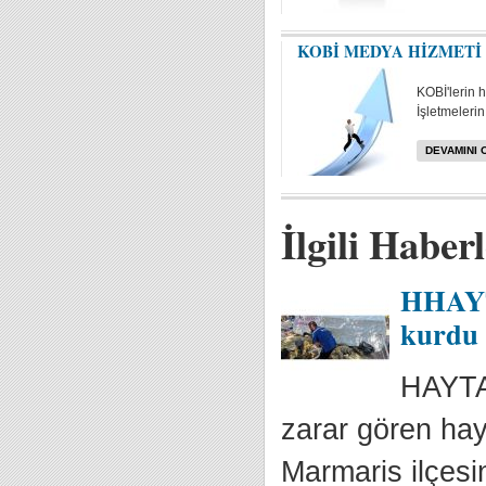
KOBİ MEDYA HİZMETİ
KOBİ'lerin 
İşletmelerin 
DEVAMINI 
İlgili Haber
HHAYTA
kurdu
HAYTA
zarar gören hay
Marmaris ilçesin