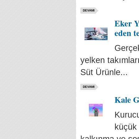
DEVAMI
Eker Y
eden t
Gerçek
yelken takımlar
Süt Ürünle...
DEVAMI
Kale G
Kurucu
küçük 