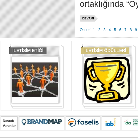
ortaklığında “O
DEVAMI
Önceki
1
2
3
4
5
6
7
8
9
İLETİŞİM ETİĞİ
İLETİŞİM ÖDÜLLERİ
Destek
Verenler