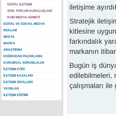
DİJİTAL İLETİŞİM
iletişime ayırd
SİVİL TOPLUM KURULUŞLARI
KOBİ MEDYA HİZMETİ
Stratejik ileti
DİJİTAL VE SOSYAL MEDYA
kitlesine uygu
REKLAM
MEDYA
farkındalık yar
MARKA
markanın itibar
ARAŞTIRMA
DOĞRUDAN PAZARLAMA
KURUMSAL SORUMLULUK
Bugün iş dünya
İLETİŞİM ETİĞİ
edilebilmeleri,
İLETİŞİM KAZALARI
İLETİŞİM ÖDÜLLERİ
çalışmaları ile 
YAYINLAR
İLETİŞİM EĞİTİMİ