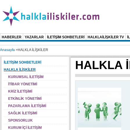
HABERLER
YAZARLAR
İLETİŞİM SOHBETLERİ
HALKLAİLİŞKİLER TV
İ
Anasayfa
>
HALKLA İLİŞKİLER
HALKLA İ
İLETİŞİM SOHBETLERİ
HALKLA İLİŞKİLER
KURUMSAL İLETİŞİM
İTİBAR YÖNETİMİ
KRİZ İLETİŞİMİ
ETKİNLİK YÖNETİMİ
PAZARLAMA İLETİŞİMİ
SAĞLIK İLETİŞİMİ
SPONSORLUK
KURUM İÇİ İLETİŞİM