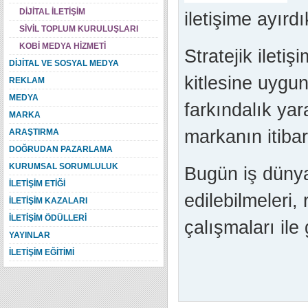
DİJİTAL İLETİŞİM
iletişime ayırd
SİVİL TOPLUM KURULUŞLARI
KOBİ MEDYA HİZMETİ
Stratejik ileti
DİJİTAL VE SOSYAL MEDYA
kitlesine uygu
REKLAM
MEDYA
farkındalık yar
MARKA
markanın itibar
ARAŞTIRMA
DOĞRUDAN PAZARLAMA
KURUMSAL SORUMLULUK
Bugün iş dünya
İLETİŞİM ETİĞİ
edilebilmeleri,
İLETİŞİM KAZALARI
İLETİŞİM ÖDÜLLERİ
çalışmaları ile 
YAYINLAR
İLETİŞİM EĞİTİMİ