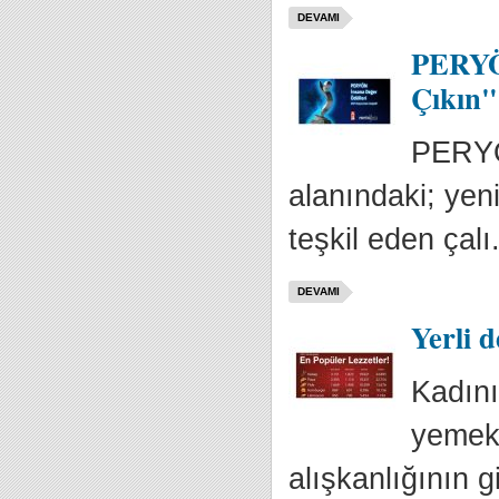
DEVAMI
PERYÖN
Çıkın"
PERYÖN
alanındaki; yeni
teşkil eden çalı.
DEVAMI
Yerli d
Kadını
yemek 
alışkanlığının g