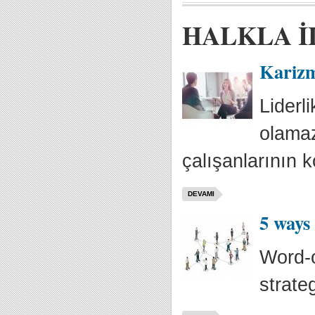
HALKLA İ
Karizm
Liderl
olamaz.
çalışanlarının ko
DEVAMI
5 ways
Word-o
strate