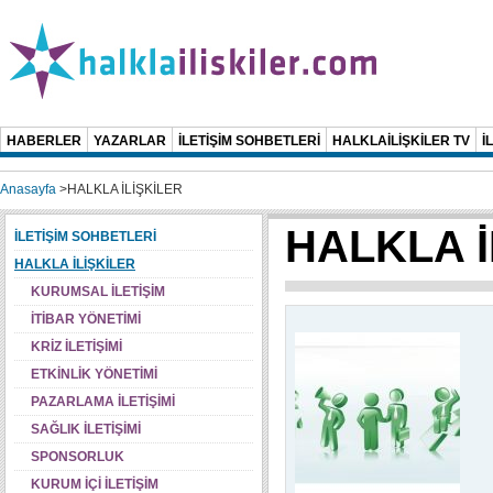
HABERLER
YAZARLAR
İLETİŞİM SOHBETLERİ
HALKLAİLİŞKİLER TV
İ
Anasayfa
>
HALKLA İLİŞKİLER
HALKLA İ
İLETİŞİM SOHBETLERİ
HALKLA İLİŞKİLER
KURUMSAL İLETİŞİM
İTİBAR YÖNETİMİ
KRİZ İLETİŞİMİ
ETKİNLİK YÖNETİMİ
PAZARLAMA İLETİŞİMİ
SAĞLIK İLETİŞİMİ
SPONSORLUK
KURUM İÇİ İLETİŞİM