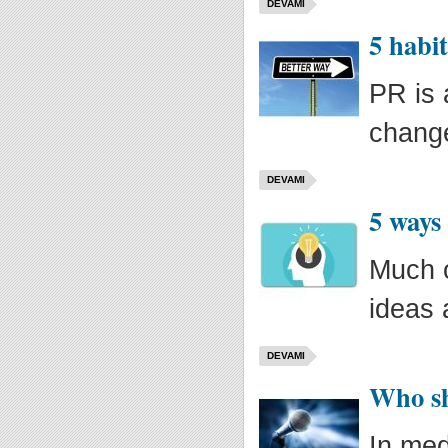
DEVAMI
5 habi
PR is 
change
DEVAMI
5 ways
Much o
ideas 
DEVAMI
Who sh
In med