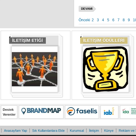
DEVAMI
Önceki
2
3
4
5
6
7
8
9
1
İLETİŞİM ETİĞİ
İLETİŞİM ÖDÜLLERİ
Destek
Verenler
Anasayfam Yap
Sık Kullanılanlara Ekle
Kurumsal
İletişim
Künye
Reklam ve 