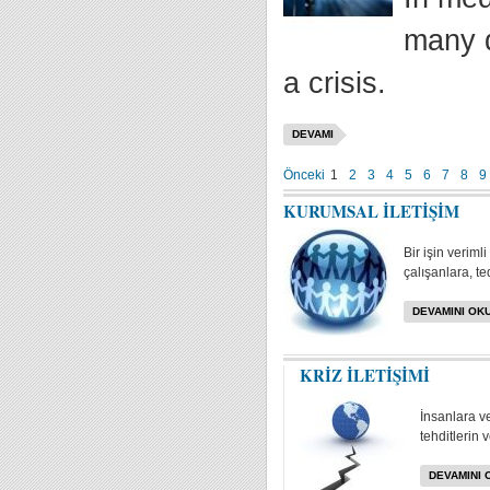
many d
a crisis.
DEVAMI
Önceki
1
2
3
4
5
6
7
8
9
KURUMSAL İLETİŞİM
Bir işin veriml
çalışanlara, te
DEVAMINI OKU
KRİZ İLETİŞİMİ
İnsanlara v
tehditlerin 
DEVAMINI 