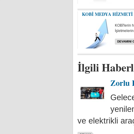
KOBİ MEDYA HİZMETİ
KOBİ'lerin 
İşletmelerin 
DEVAMINI 
İlgili Haber
Zorlu 
Gelece
yenile
ve elektrikli araç