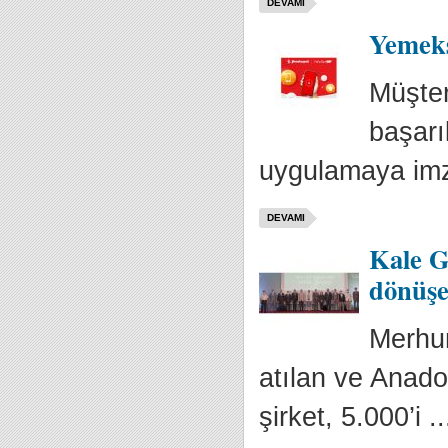
DEVAMI
Yemeks
Müşter
başarı
uygulamaya imz
DEVAMI
Kale Gr
dönüşe
Merhum
atılan ve Anad
şirket, 5.000’i ..