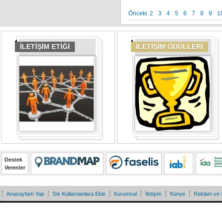
Önceki
2
3
4
5
6
7
8
9
1
İLETİŞİM ETİĞİ
İLETİŞİM ÖDÜLLERİ
Destek
Verenler
Anasayfam Yap
Sık Kullanılanlara Ekle
Kurumsal
İletişim
Künye
Reklam ve 