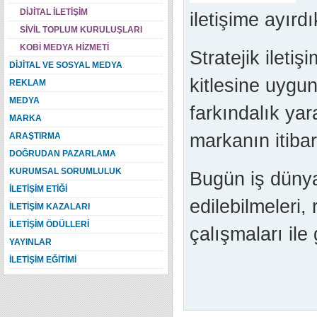
DİJİTAL İLETİŞİM
iletişime ayırd
SİVİL TOPLUM KURULUŞLARI
KOBİ MEDYA HİZMETİ
Stratejik ileti
DİJİTAL VE SOSYAL MEDYA
kitlesine uygu
REKLAM
MEDYA
farkındalık yar
MARKA
markanın itibar
ARAŞTIRMA
DOĞRUDAN PAZARLAMA
KURUMSAL SORUMLULUK
Bugün iş dünya
İLETİŞİM ETİĞİ
edilebilmeleri,
İLETİŞİM KAZALARI
İLETİŞİM ÖDÜLLERİ
çalışmaları ile 
YAYINLAR
İLETİŞİM EĞİTİMİ