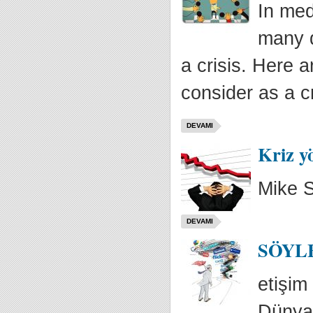
In med
many d
a crisis. Here
consider as a cr
DEVAMI
Kriz yö
Mike S
DEVAMI
SÖYLEN
etişim
Dünyan