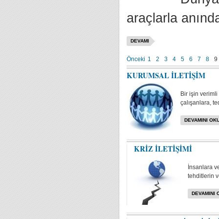
araçlarla anında
DEVAMI
Önceki
1
2
3
4
5
6
7
8
9
KURUMSAL İLETİŞİM
Bir işin veriml
çalışanlara, te
DEVAMINI OKU
KRİZ İLETİŞİMİ
İnsanlara v
tehditlerin 
DEVAMINI 