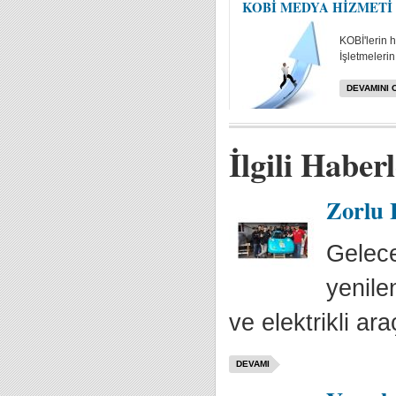
KOBİ MEDYA HİZMETİ
KOBİ'lerin 
İşletmelerin 
DEVAMINI 
İlgili Haber
Zorlu 
Gelece
yenile
ve elektrikli araç
DEVAMI