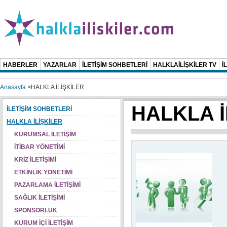
HABERLER
YAZARLAR
İLETİŞİM SOHBETLERİ
HALKLAİLİŞKİLER TV
İ
Anasayfa
>
HALKLA İLİŞKİLER
HALKLA İ
İLETİŞİM SOHBETLERİ
HALKLA İLİŞKİLER
KURUMSAL İLETİŞİM
İTİBAR YÖNETİMİ
KRİZ İLETİŞİMİ
ETKİNLİK YÖNETİMİ
PAZARLAMA İLETİŞİMİ
SAĞLIK İLETİŞİMİ
SPONSORLUK
KURUM İÇİ İLETİŞİM