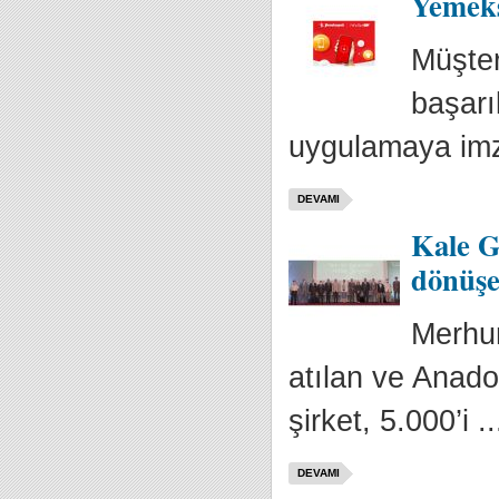
Yemeks
Müşter
başarı
uygulamaya imz
DEVAMI
Kale Gr
dönüşe
Merhum
atılan ve Anad
şirket, 5.000’i ..
DEVAMI