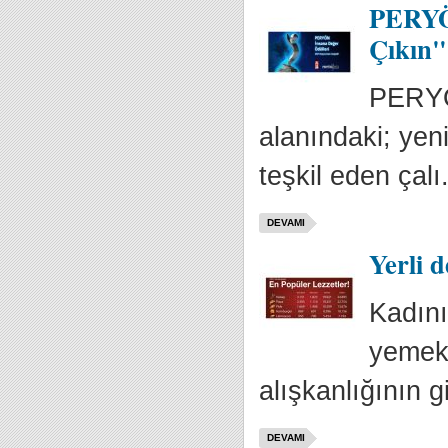
PERYÖN
Çıkın"
PERYÖN
alanındaki; yeni
teşkil eden çalı.
DEVAMI
Yerli d
Kadını
yemek 
alışkanlığının g
DEVAMI