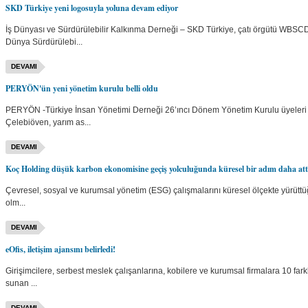
SKD Türkiye yeni logosuyla yoluna devam ediyor
İş Dünyası ve Sürdürülebilir Kalkınma Derneği – SKD Türkiye, çatı örgütü WBSC
Dünya Sürdürülebi...
DEVAMI
PERYÖN'ün yeni yönetim kurulu belli oldu
PERYÖN -Türkiye İnsan Yönetimi Derneği 26’ıncı Dönem Yönetim Kurulu üyeler
Çelebiöven, yarım as...
DEVAMI
Koç Holding düşük karbon ekonomisine geçiş yolculuğunda küresel bir adım daha att
Çevresel, sosyal ve kurumsal yönetim (ESG) çalışmalarını küresel ölçekte yürüttüğü
olm...
DEVAMI
eOfis, iletişim ajansını belirledi!
Girişimcilere, serbest meslek çalışanlarına, kobilere ve kurumsal firmalara 10 fark
sunan ...
DEVAMI