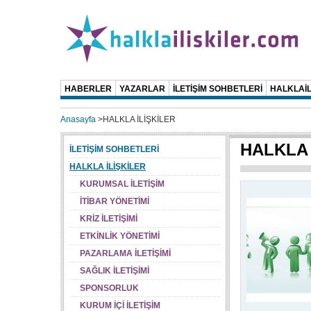
HABERLER
YAZARLAR
İLETİŞİM SOHBETLERİ
HALKLAİL
Anasayfa
>
HALKLA İLİŞKİLER
HALKLA 
İLETİŞİM SOHBETLERİ
HALKLA İLİŞKİLER
KURUMSAL İLETİŞİM
İTİBAR YÖNETİMİ
KRİZ İLETİŞİMİ
ETKİNLİK YÖNETİMİ
PAZARLAMA İLETİŞİMİ
SAĞLIK İLETİŞİMİ
SPONSORLUK
KURUM İÇİ İLETİŞİM