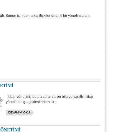
ı. Bunun için de halkla ilişkiler önemli bir yönetim alanı.
NETİMİ
İtibar yönetimi, itibara zarar veren bilgiye yanıttır. İtibar
yönetimini gerçekleştirirken ilk...
DEVAMINI OKU:
YÖNETİMİ