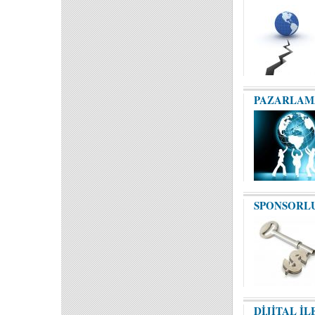
PAZARLAMA
SPONSORL
DİJİTAL İL