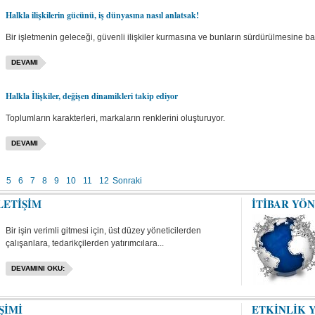
Halkla ilişkilerin gücünü, iş dünyasına nasıl anlatsak!
Bir işletmenin geleceği, güvenli ilişkiler kurmasına ve bunların sürdürülmesine bağl
DEVAMI
Halkla İlişkiler, değişen dinamikleri takip ediyor
Toplumların karakterleri, markaların renklerini oluşturuyor.
DEVAMI
5
6
7
8
9
10
11
12
Sonraki
LETİŞİM
İTİBAR YÖ
Bir işin verimli gitmesi için, üst düzey yöneticilerden
çalışanlara, tedarikçilerden yatırımcılara...
DEVAMINI OKU:
ŞİMİ
ETKİNLİK 