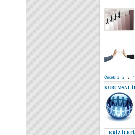
Önceki
1
2
3
4
KURUMSAL İ
KRİZ İLETİ