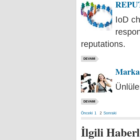
REPUTA
IoD ch
respon
reputations.
DEVAMI
Marka
Ünlüle
DEVAMI
Önceki
1
2
Sonraki
İlgili Haber