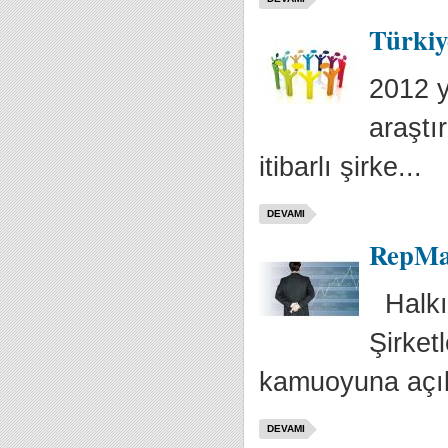
Türkiye
2012 y
araştı
itibarlı şirke...
DEVAMI
RepMan
Halkın
Şirket
kamuoyuna açık
DEVAMI