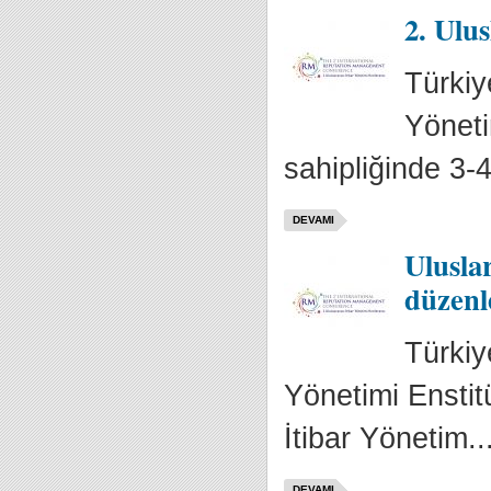
2. Ulu
Türkiy
Yöneti
sahipliğinde 3-4 
DEVAMI
Ulusla
düzenl
Türkiy
Yönetimi Enstitü
İtibar Yönetim..
DEVAMI