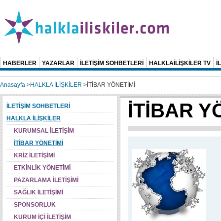
HABERLER
YAZARLAR
İLETİŞİM SOHBETLERİ
HALKLAİLİŞKİLER TV
İ
Anasayfa
>
HALKLA İLİŞKİLER
>
İTİBAR YÖNETİMİ
İTİBAR Y
İLETİŞİM SOHBETLERİ
HALKLA İLİŞKİLER
KURUMSAL İLETİŞİM
İTİBAR YÖNETİMİ
KRİZ İLETİŞİMİ
ETKİNLİK YÖNETİMİ
PAZARLAMA İLETİŞİMİ
SAĞLIK İLETİŞİMİ
SPONSORLUK
KURUM İÇİ İLETİŞİM