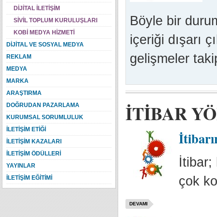
DİJİTAL İLETİŞİM
Böyle bir duru
SİVİL TOPLUM KURULUŞLARI
KOBİ MEDYA HİZMETİ
içeriği dışarı 
DİJİTAL VE SOSYAL MEDYA
gelişmeler taki
REKLAM
MEDYA
MARKA
ARAŞTIRMA
İTİBAR Y
DOĞRUDAN PAZARLAMA
KURUMSAL SORUMLULUK
İLETİŞİM ETİĞİ
İtibar
İLETİŞİM KAZALARI
İLETİŞİM ÖDÜLLERİ
İtibar
YAYINLAR
çok ko
İLETİŞİM EĞİTİMİ
DEVAMI