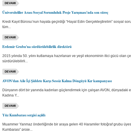
DEVAMI
Üniversiteliler Arası Sosyal Sorumluluk Proje Yarışması’nda son süreç
Kredi Kayıt Bürosu’nun hayata geçirdiği “Hayal Edin Gerçekleştirelim” sosyal sor
tüm...
DEVAMI
Erdemir Grubu'na sürdürülebilirlik direktörü
2015 yılında 50. yılını kutlamaya hazırlanan ve yeşil ekonominin itici gücü olan ç
sürdürülebilirli...
DEVAMI
AVON'dan Aile İçi Şiddete Karşı Sessiz Kalma Döngüyü Kır kampanyası
Dünyanın dört bir yanında kadınları güçlendirmek için çalışan AVON, dünyadaki en
Kadına Y...
DEVAMI
Yüz Kumbarası sergisi açıldı
Muammer Yanmaz önderliğinde bir araya gelen 40 Haramiler fotoğraf grubu üyesi 4
Kumbarası” proje...