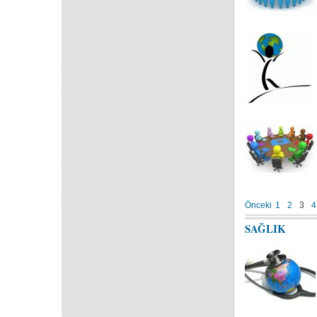
Önceki
1
2
3
4
SAĞLIK