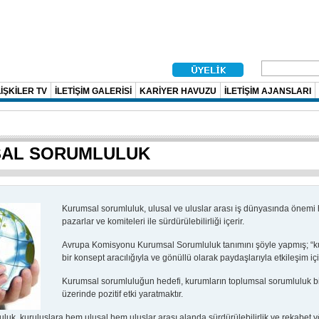
İŞKİLER TV
İLETİŞİM GALERİSİ
KARİYER HAVUZU
İLETİŞİM AJANSLARI
AL SORUMLULUK
Kurumsal sorumluluk, ulusal ve uluslar arası iş dünyasında önemi hı
pazarlar ve komiteleri ile sürdürülebilirliği içerir.
Avrupa Komisyonu Kurumsal Sorumluluk tanımını şöyle yapmış; “kuru
bir konsept aracılığıyla ve gönüllü olarak paydaşlarıyla etkileşim i
Kurumsal sorumluluğun hedefi, kurumların toplumsal sorumluluk bili
üzerinde pozitif etki yaratmaktır.
uk, kuruluşlara hem ulusal hem uluslar arası alanda sürdürülebilirlik ve rekabet yö