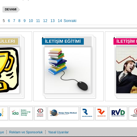
DEVAMI
5
6
7
8
9
10
11
12
13
14
Sonraki
DÜLLERİ
İLETİŞİM EĞİTİMİ
İLETİŞİM
nye
Reklam ve Sponsorluk
Yasal Uyarılar