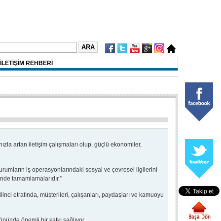
İLETİŞİM REHBERİ
zla artan iletişim çalışmaları olup, güçlü ekonomiler,
mların iş operasyonlarındaki sosyal ve çevresel ilgilerini
çinde tamamlamalarıdır.”
nci etrafında, müşterileri, çalışanları, paydaşları ve kamuoyu
nünde önemli bir katkı sağlıyor.