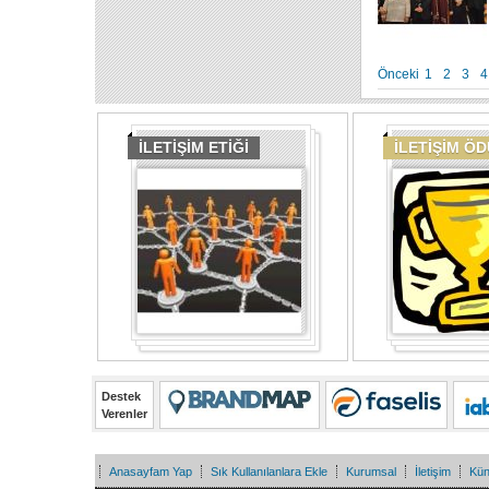
Önceki
1
2
3
4
İLETİŞİM ETİĞİ
İLETİŞİM Ö
Destek
Verenler
Anasayfam Yap
Sık Kullanılanlara Ekle
Kurumsal
İletişim
Kü