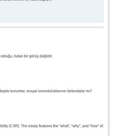
olduğu, hatalı bir görüş değildir.
ple kurumlar, sosyal sorumluluklarının farkındalar mı?
bility (CSR). The essay features the “what”, “why”, and “how” of