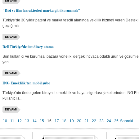
DEVAMI
"Dizi ve film karakterleri marka gibi korunmalı"
Türkiye’de 30 yıldır patent ve marka tescili alanında vekillik hizmeti veren De
geçtiğimiz ...
DEVAMI
Dell Türkiye'de üst düzey atama
Son kullanıcı ve kurumsal pazara yönelik, gerçek ihtiyaca odaklı ürün ve çözümle
yeni ...
DEVAMI
ING Emeklilik'ten mobil şube
Türkiye’nin önde gelen bireysel emeklilik ve hayat sigortası şirketlerinden ING E
kullanıcıla...
DEVAMI
10
11
12
13
14
15
16
17
18
19
20
21
22
23
24
25
Sonraki