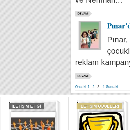
ve Neriman...
DEVAMI
Pınar'
Pınar,
çocukl
reklam kampanya
DEVAMI
Önceki
1
2
3
4
Sonraki
İLETİŞİM ETİĞİ
İLETİŞİM ÖDÜLLERİ