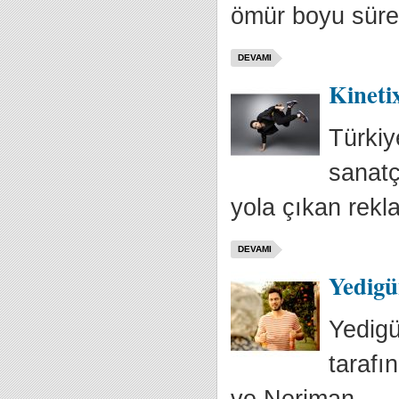
ömür boyu süre
DEVAMI
Kinetix
Türkiy
sanatç
yola çıkan rekla
DEVAMI
Yedigü
Yedigü
tarafı