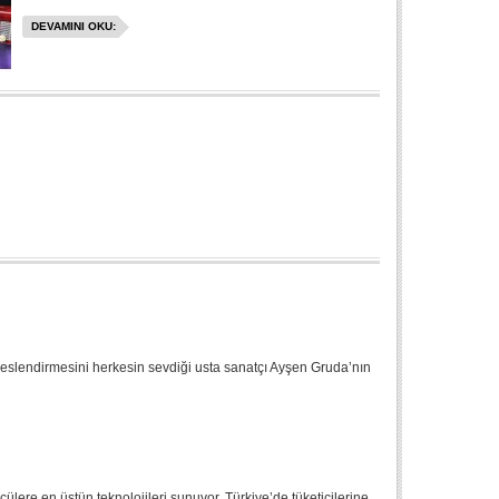
DEVAMINI OKU:
eslendirmesini herkesin sevdiği usta sanatçı Ayşen Gruda’nın
ülere en üstün teknolojileri sunuyor. Türkiye’de tüketicilerine...