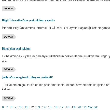
DEVAMI
Bilgi Üniversitesi'nin yeni reklamı yayında
İstanbul Bilgi Üniversitesi, “Burası BİLGİ, Yeni Bir Hayatın Başladığı Yer” sloganıy
DEVAMI
Bingo'dan yeni reklam
Ev bakımında 29 yıllık tecrübesiyle tüketicilerin beklentilerine kulak veren Bingo
alı...
DEVAMI
Jelibon'un rengârenk dünyası yenilendi!
Türkiye’nin en çok tercih edilen şeker markası* Jelibon, sevenlerinin karşısına ar
kalites...
DEVAMI
6
7
8
9
10
11
12
13
14
15
16
17
18
19
20
21
Sonraki