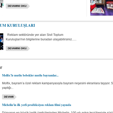
DEVAMINI OKU:
LUM KURULUŞLARI
Reklam sektöründe yer alan Sivil Toplum
Kuruluşları'nın bilgilerine buradan ulaşabilirsiniz......
DEVAMINI OKU:
er
Molfix’le mutlu bebekler mutlu bayramlar...
Molfix, bayram’a özel reklam kampanyasıyla bayram neşesini ekranlara taşıyor. S
yaptığı...
DEVAMI
Michelin'in ilk yerli prodüksiyon reklam filmi yayında
Dünyanın en büyük lastik üreticilerinden Michelin, 100 yılı aşkın tecrübesiyle sürüc