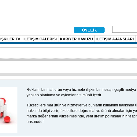
İŞKİLER TV
İLETİŞİM GALERİSİ
KARİYER HAVUZU
İLETİŞİM AJANSLARI
Reklam, bir mal, ürün veya hizmete ilişkin bir mesajı, çeşitli medya 
yapılan planlama ve eylemlerin tümünü içerir.
T
üketicilere mal ürün ve hizmetler ve bunların kullanımı hakkında ür
hakkında bilgi verir, tüketicilere doğru mal ve ürünü almaları için yo
marka değerlerinin yükselmesinde, yeni üretim politikalarının tespi
unsurudur.