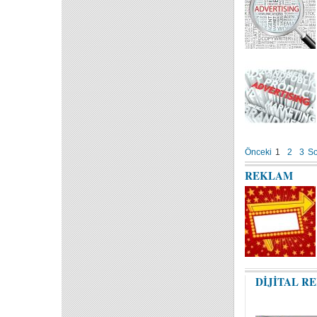
Önceki
1
2
3
So
REKLAM
DİJİTAL R