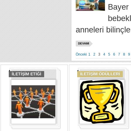
Bayer 
bebekl
anneleri bilinçle
DEVAMI
Önceki
1
2
3
4
5
6
7
8
9
İLETİŞİM ETİĞİ
İLETİŞİM ÖDÜLLERİ