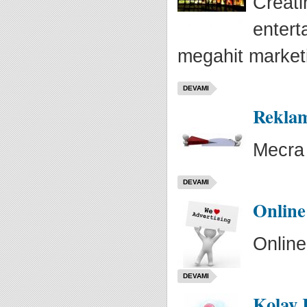
Creati
entert
megahit marketi
DEVAMI
Reklam
Mecra 
DEVAMI
Online
Online
DEVAMI
Kolay 