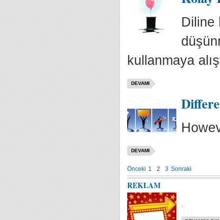
Diline
düşünm
kullanmaya alışt
DEVAMI
Differ
Howeve
DEVAMI
Önceki
1
2
3
Sonraki
REKLAM
.