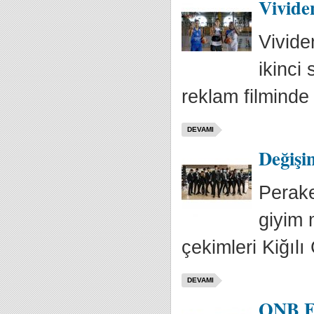
Vivide
Vivide
ikinci
reklam filminde 
DEVAMI
Değişi
Perake
giyim 
çekimleri Kiğılı
DEVAMI
QNB Fi