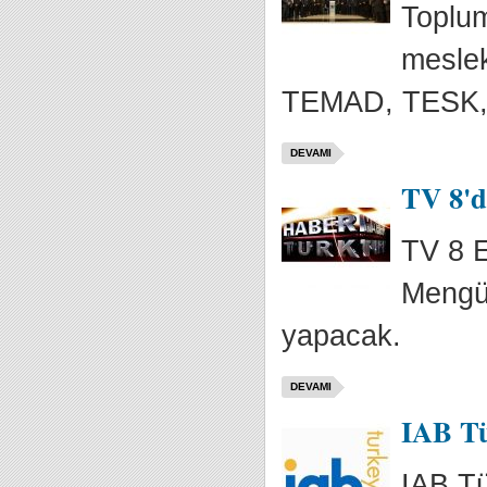
Toplum
mesle
TEMAD, TESK, 
DEVAMI
TV 8'd
TV 8 E
Mengüç
yapacak.
DEVAMI
IAB Tü
IAB Tü