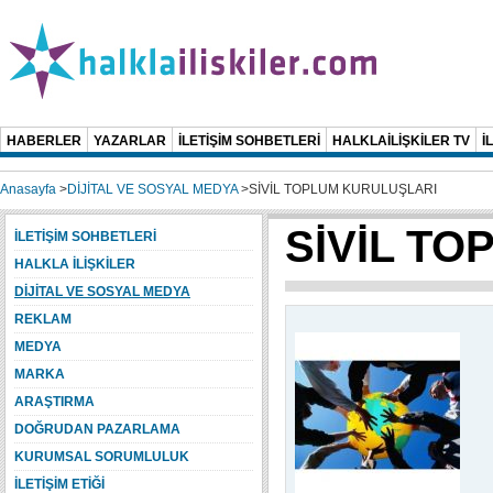
HABERLER
YAZARLAR
İLETİŞİM SOHBETLERİ
HALKLAİLİŞKİLER TV
İ
Anasayfa
>
DİJİTAL VE SOSYAL MEDYA
>
SİVİL TOPLUM KURULUŞLARI
SİVİL T
İLETİŞİM SOHBETLERİ
HALKLA İLİŞKİLER
DİJİTAL VE SOSYAL MEDYA
REKLAM
MEDYA
MARKA
ARAŞTIRMA
DOĞRUDAN PAZARLAMA
KURUMSAL SORUMLULUK
İLETİŞİM ETİĞİ