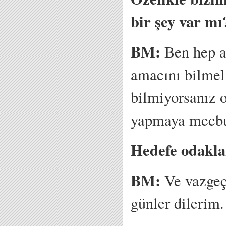
bir şey var mı
BM:
Ben hep ay
amacını bilmel
bilmiyorsanız o
yapmaya mecbur
Hedefe odakl
BM:
Ve vazgeçi
günler dilerim.