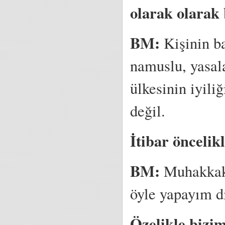
olarak olarak 
BM:
Kişinin b
namuslu, yasala
ülkesinin iyili
değil.
İtibar öncelik
BM:
Muhakkak.
öyle yapayım d
Özelikle bizim