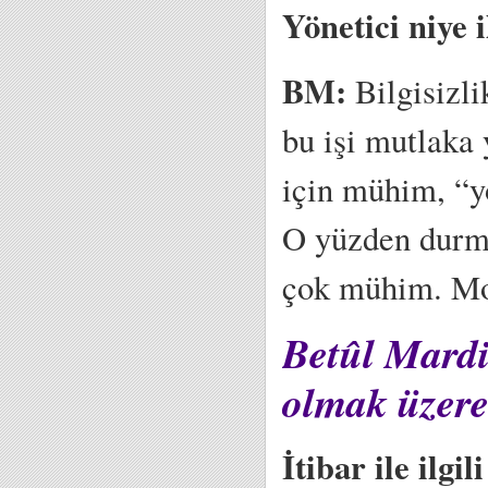
Yönetici niye 
BM:
Bilgisizl
bu işi mutlaka
için mühim, “y
O yüzden durma
çok mühim. Mo
Betûl Mardi
olmak üzere
İtibar ile ilgi