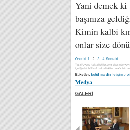
Yani demek ki 
başınıza geldi
Kimin kalbi kı
onlar size dön
Önceki
1
2
3
4
Sonraki
Yasal Uyarı: halklailiskiler.com sitesinde yayı
içeriğin bir bölümü halklailiskiler.com’a link ver
Etiketler:
betül mardin
iletişim proj
Medya
GALERİ