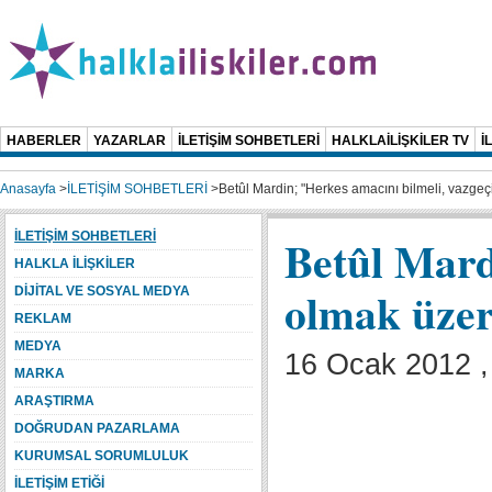
HABERLER
YAZARLAR
İLETİŞİM SOHBETLERİ
HALKLAİLİŞKİLER TV
İ
Anasayfa
>
İLETİŞİM SOHBETLERİ
>
Betûl Mardin; "Herkes amacını bilmeli, vazgeç
İLETİŞİM SOHBETLERİ
Betûl Mard
HALKLA İLİŞKİLER
olmak üzer
DİJİTAL VE SOSYAL MEDYA
REKLAM
MEDYA
16 Ocak 2012 ,
MARKA
ARAŞTIRMA
DOĞRUDAN PAZARLAMA
KURUMSAL SORUMLULUK
İLETİŞİM ETİĞİ