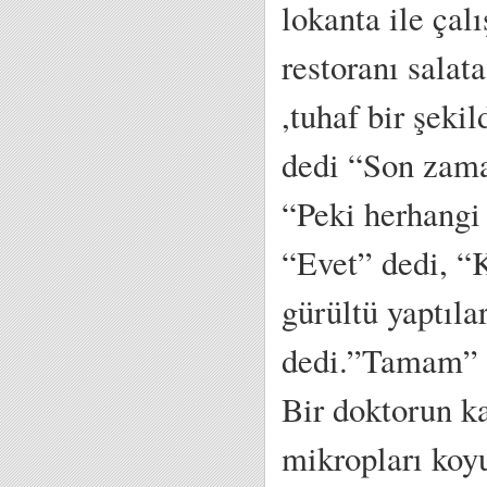
lokanta ile çal
restoranı salat
,tuhaf bir şek
dedi “Son zama
“Peki herhangi
“Evet” dedi, “
gürültü yaptılar
dedi.”Tamam” d
Bir doktorun ka
mikropları koyu