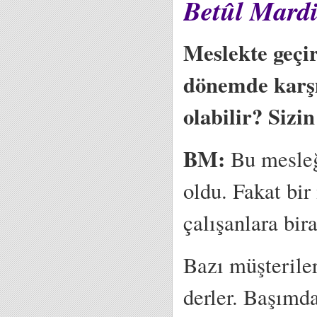
Betûl Mardin
Meslekte geçir
dönemde karşı
olabilir? Sizi
BM:
Bu mesleğ
oldu. Fakat bir
çalışanlara bir
Bazı müşteriler
derler. Başımda