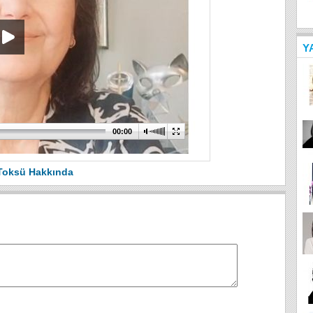
Y
00:00
Toksü Hakkında