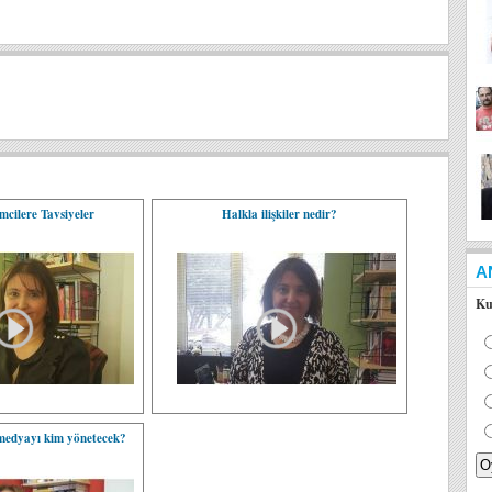
imcilere Tavsiyeler
Halkla ilişkiler nedir?
A
Ku
l medyayı kim yönetecek?