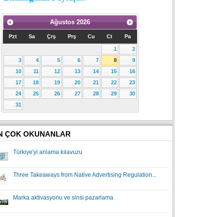
Ağustos
2026
Pzt
Sa
Çrş
Prş
Cu
Ct
Pa
1
2
3
4
5
6
7
8
9
10
11
12
13
14
15
16
17
18
19
20
21
22
23
24
25
26
27
28
29
30
31
N ÇOK OKUNANLAR
Türkiye'yi anlama kılavuzu
Three Takeaways from Native Advertising Regulation...
Marka aktivasyonu ve sinsi pazarlama