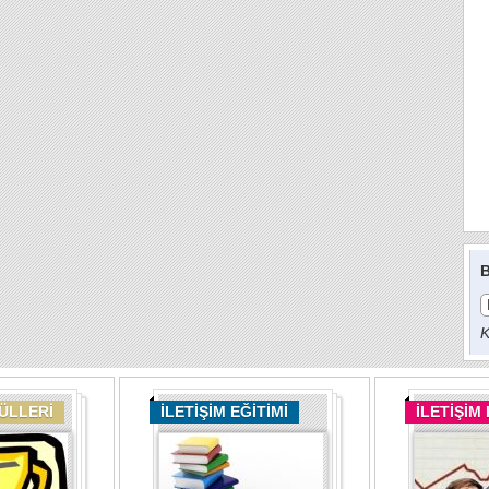
B
K
DÜLLERİ
İLETİŞİM EĞİTİMİ
İLETİŞİM