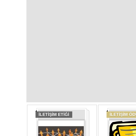
İLETİŞİM ETİĞİ
İLETİŞİM Ö