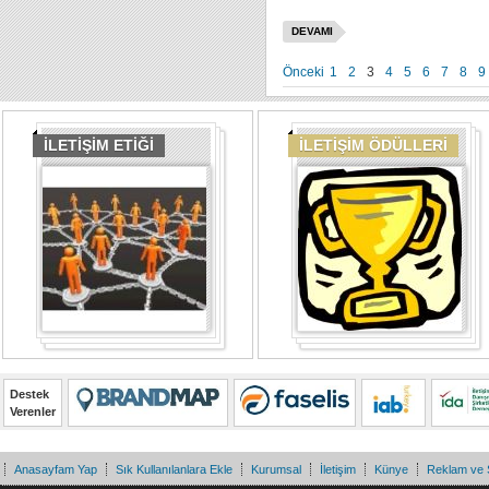
DEVAMI
Önceki
1
2
3
4
5
6
7
8
9
İLETİŞİM ETİĞİ
İLETİŞİM ÖDÜLLERİ
Destek
Verenler
Anasayfam Yap
Sık Kullanılanlara Ekle
Kurumsal
İletişim
Künye
Reklam ve 