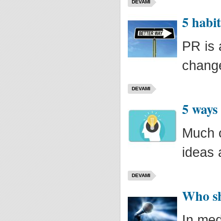
DEVAMI
5 habi
PR is 
change
DEVAMI
5 ways
Much o
ideas 
DEVAMI
Who sh
In med