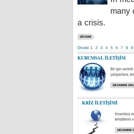
many d
a crisis.
DEVAMI
Önceki
1
2
3
4
5
6
7
8
9
KURUMSAL İLETİŞİM
Bir işin veriml
çalışanlara, te
DEVAMINI OKU
KRİZ İLETİŞİMİ
İnsanlara v
tehditlerin 
DEVAMINI 