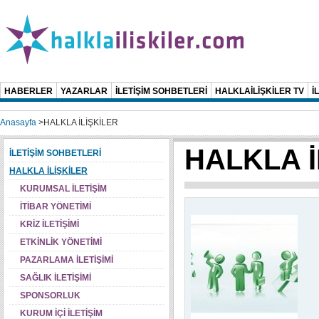
HABERLER
YAZARLAR
İLETİŞİM SOHBETLERİ
HALKLAİLİŞKİLER TV
İ
Anasayfa
>
HALKLA İLİŞKİLER
HALKLA İ
İLETİŞİM SOHBETLERİ
HALKLA İLİŞKİLER
KURUMSAL İLETİŞİM
İTİBAR YÖNETİMİ
KRİZ İLETİŞİMİ
ETKİNLİK YÖNETİMİ
PAZARLAMA İLETİŞİMİ
SAĞLIK İLETİŞİMİ
SPONSORLUK
KURUM İÇİ İLETİŞİM