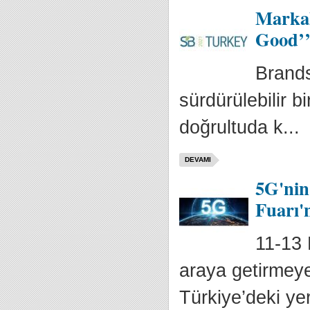
Markal
Good’’ 
Brands
sürdürülebilir b
doğrultuda k...
DEVAMI
5G'nin
Fuarı'
11-13 
araya getirmeye
Türkiye’deki yer