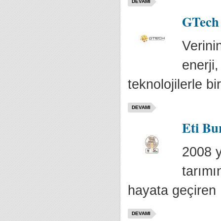
DEVAMI
GTech y
Verini
enerji
teknolojilerle bir
DEVAMI
Eti Bu
2008 y
tarımın
hayata geçiren 
DEVAMI