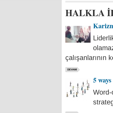
HALKLA İ
Karizm
Liderl
olamaz.
çalışanlarının ko
DEVAMI
5 ways
Word-o
strate