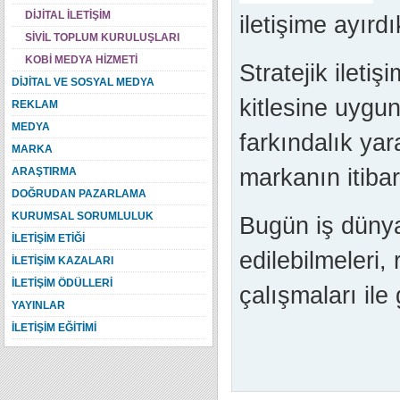
DİJİTAL İLETİŞİM
iletişime ayırd
SİVİL TOPLUM KURULUŞLARI
KOBİ MEDYA HİZMETİ
Stratejik ileti
DİJİTAL VE SOSYAL MEDYA
kitlesine uygu
REKLAM
MEDYA
farkındalık yar
MARKA
markanın itibar
ARAŞTIRMA
DOĞRUDAN PAZARLAMA
KURUMSAL SORUMLULUK
Bugün iş dünya
İLETİŞİM ETİĞİ
edilebilmeleri,
İLETİŞİM KAZALARI
İLETİŞİM ÖDÜLLERİ
çalışmaları ile 
YAYINLAR
İLETİŞİM EĞİTİMİ