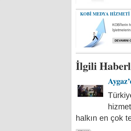
KOBİ MEDYA HİZMETİ
KOBİ'lerin 
İşletmelerin 
DEVAMINI 
İlgili Haber
Aygaz’d
Türkiy
hizmet
halkın en çok ter