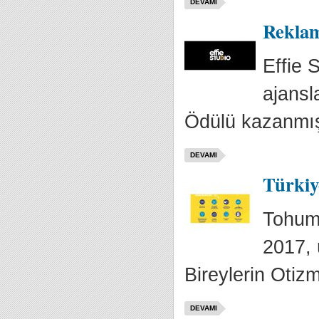
DEVAMI
Reklam
Effie 
ajansl
Ödülü kazanmış
DEVAMI
Türkiy
Tohum 
2017, 
Bireylerin Otizm
DEVAMI