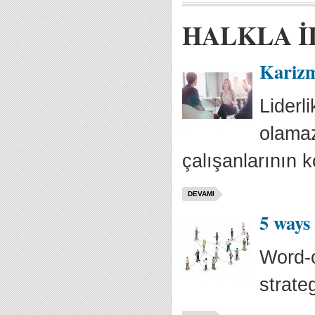
HALKLA İ
Karizm
Liderl
olamaz.
çalışanlarının ko
DEVAMI
5 ways
Word-o
strate