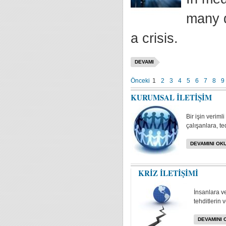
many d
a crisis.
DEVAMI
Önceki
1
2
3
4
5
6
7
8
9
KURUMSAL İLETİŞİM
Bir işin veriml
çalışanlara, te
DEVAMINI OKU
KRİZ İLETİŞİMİ
İnsanlara v
tehditlerin 
DEVAMINI 