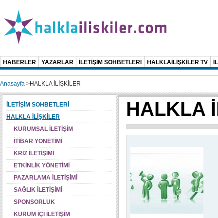
HABERLER
YAZARLAR
İLETİŞİM SOHBETLERİ
HALKLAİLİŞKİLER TV
İ
Anasayfa
>
HALKLA İLİŞKİLER
HALKLA İ
İLETİŞİM SOHBETLERİ
HALKLA İLİŞKİLER
KURUMSAL İLETİŞİM
İTİBAR YÖNETİMİ
KRİZ İLETİŞİMİ
ETKİNLİK YÖNETİMİ
PAZARLAMA İLETİŞİMİ
SAĞLIK İLETİŞİMİ
SPONSORLUK
KURUM İÇİ İLETİŞİM