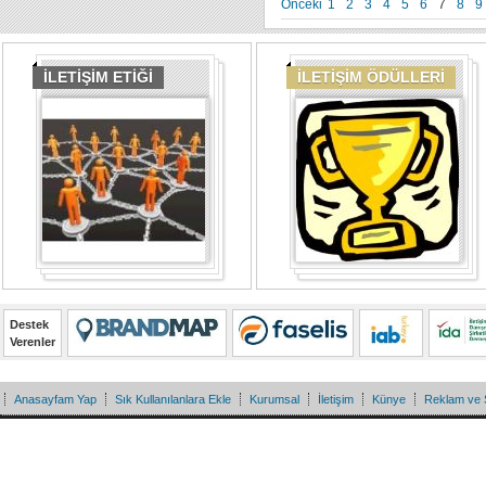
Önceki
1
2
3
4
5
6
7
8
9
İLETİŞİM ETİĞİ
İLETİŞİM ÖDÜLLERİ
Destek
Verenler
Anasayfam Yap
Sık Kullanılanlara Ekle
Kurumsal
İletişim
Künye
Reklam ve 