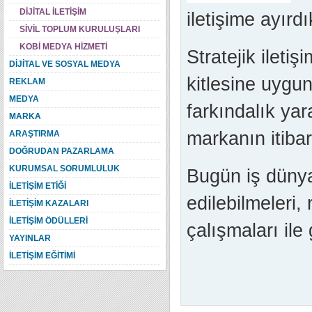
DİJİTAL İLETİŞİM
iletişime ayırd
SİVİL TOPLUM KURULUŞLARI
KOBİ MEDYA HİZMETİ
Stratejik ileti
DİJİTAL VE SOSYAL MEDYA
kitlesine uygu
REKLAM
MEDYA
farkındalık yar
MARKA
markanın itibar
ARAŞTIRMA
DOĞRUDAN PAZARLAMA
KURUMSAL SORUMLULUK
Bugün iş dünya
İLETİŞİM ETİĞİ
edilebilmeleri,
İLETİŞİM KAZALARI
İLETİŞİM ÖDÜLLERİ
çalışmaları ile 
YAYINLAR
İLETİŞİM EĞİTİMİ