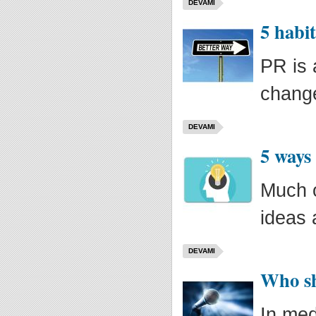
DEVAMI
5 habi
PR is 
change
DEVAMI
5 ways
Much o
ideas 
DEVAMI
Who sh
In med