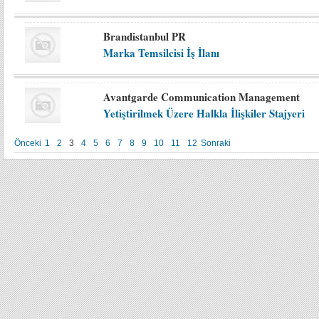
Brandistanbul PR
Marka Temsilcisi İş İlanı
Avantgarde Communication Management
Yetiştirilmek Üzere Halkla İlişkiler Stajyeri
Önceki
1
2
3
4
5
6
7
8
9
10
11
12
Sonraki