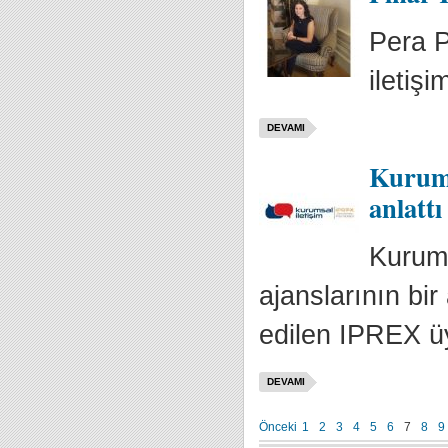
Pera P
iletiş
DEVAMI
Kurums
anlattı
Kurums
ajanslarının bi
edilen IPREX üy
DEVAMI
Önceki
1
2
3
4
5
6
7
8
9