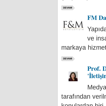
DEVAMI
FM Dat
Yapıda
ve ins
markaya hizmet
DEVAMI
Prof. 
'İleti
Medya 
tarafından veri
konulardan biri.