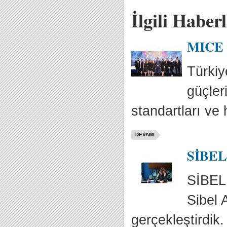
İlgili Haber
MICE S
Türkiye
güçler
standartları ve h
DEVAMI
SİBEL
SİBEL 
Sibel 
gerçekleştirdik