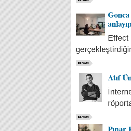
DEVAMI
Gonca 
anlayıp
Effect
gerçekleştirdiği
DEVAMI
Atıf Ün
İnterne
röport
DEVAMI
Pınar 