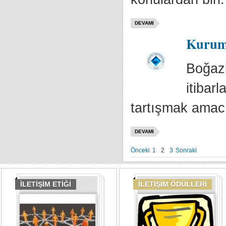
DEVAMI
Kurums
Boğazi
itibar
tartışmak amacıy
DEVAMI
Önceki
1
2
3
Sonraki
İLETİŞİM ETİĞİ
İLETİŞİM ÖDÜLLERİ