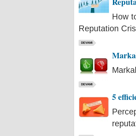
Reputa
How to
Reputation Cri
DEVAMI
Markal
Markal
DEVAMI
5 effi
Percep
reputa