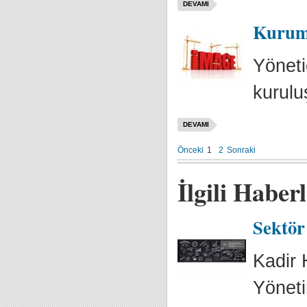
DEVAMI
Kurumla
Yönetic
kuruluş
DEVAMI
Önceki
1
2
Sonraki
İlgili Haber
Sektör
Kadir 
Yöneti