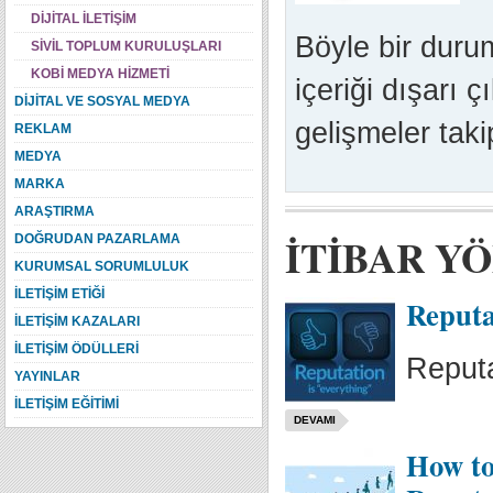
DİJİTAL İLETİŞİM
Böyle bir duru
SİVİL TOPLUM KURULUŞLARI
KOBİ MEDYA HİZMETİ
içeriği dışarı 
DİJİTAL VE SOSYAL MEDYA
gelişmeler taki
REKLAM
MEDYA
MARKA
ARAŞTIRMA
İTİBAR Y
DOĞRUDAN PAZARLAMA
KURUMSAL SORUMLULUK
İLETİŞİM ETİĞİ
Reputa
İLETİŞİM KAZALARI
İLETİŞİM ÖDÜLLERİ
Reputa
YAYINLAR
İLETİŞİM EĞİTİMİ
DEVAMI
How to