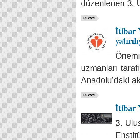
düzenlenen 3. U
DEVAMI
İtibar
yatırıl
Önemi 
uzmanları taraf
Anadolu’daki akt
DEVAMI
İtibar 
3. Ulu
Enstit