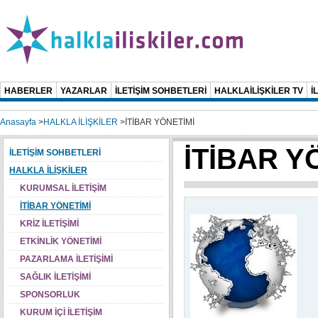
HABERLER
YAZARLAR
İLETİŞİM SOHBETLERİ
HALKLAİLİŞKİLER TV
İ
Anasayfa
>
HALKLA İLİŞKİLER
>
İTİBAR YÖNETİMİ
İTİBAR Y
İLETİŞİM SOHBETLERİ
HALKLA İLİŞKİLER
KURUMSAL İLETİŞİM
İTİBAR YÖNETİMİ
KRİZ İLETİŞİMİ
ETKİNLİK YÖNETİMİ
PAZARLAMA İLETİŞİMİ
SAĞLIK İLETİŞİMİ
SPONSORLUK
KURUM İÇİ İLETİŞİM