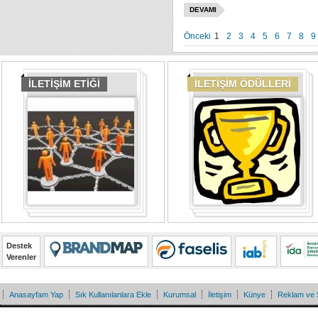
DEVAMI
Önceki
1
2
3
4
5
6
7
8
9
İLETİŞİM ETİĞİ
İLETİŞİM ÖDÜLLERİ
Destek
Verenler
Anasayfam Yap
Sık Kullanılanlara Ekle
Kurumsal
İletişim
Künye
Reklam ve 