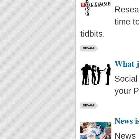
Resear
time t
tidbits.
DEVAMI
What j
Social
your P
DEVAMI
News i
News i