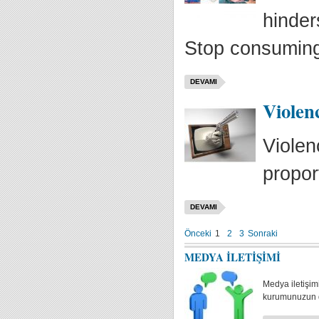
hinder
Stop consuming 
DEVAMI
Violen
Violen
propor
DEVAMI
Önceki
1
2
3
Sonraki
MEDYA İLETİŞİMİ
Medya iletişi
kurumunuzun d