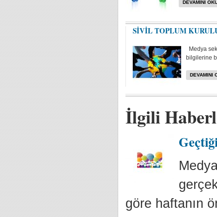
DEVAMINI OKU
SİVİL TOPLUM KURUL
Medya sektö
bilgilerine b
DEVAMINI 
İlgili Haber
Geçtiğ
Medya 
gerçek
göre haftanın ön