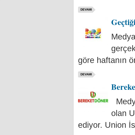
DEVAMI
Geçtiğ
Medya 
gerçek
göre haftanın ön
DEVAMI
Bereke
Medya 
olan U
ediyor. Union İs