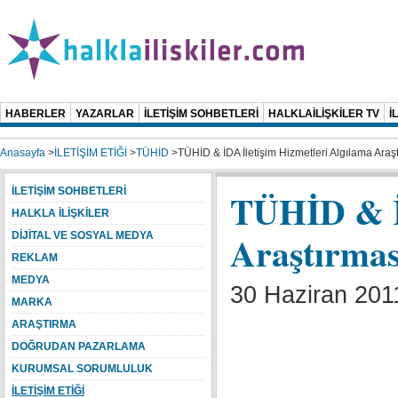
HABERLER
YAZARLAR
İLETİŞİM SOHBETLERİ
HALKLAİLİŞKİLER TV
İ
Anasayfa
>
İLETİŞİM ETİĞİ
>
TÜHİD
>
TÜHİD & İDA İletişim Hizmetleri Algılama Araş
İLETİŞİM SOHBETLERİ
TÜHİD & İD
HALKLA İLİŞKİLER
Araştırmas
DİJİTAL VE SOSYAL MEDYA
REKLAM
MEDYA
30 Haziran 201
MARKA
ARAŞTIRMA
DOĞRUDAN PAZARLAMA
KURUMSAL SORUMLULUK
İLETİŞİM ETİĞİ