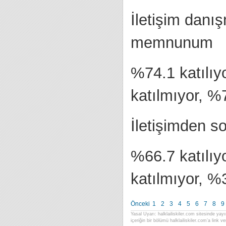
İletişim danı
memnunum
%74.1 katılıy
katılmıyor, %
İletişimden s
%66.7 katılıy
katılmıyor, %
Önceki
1
2
3
4
5
6
7
8
9
Yasal Uyarı: halklailiskiler.com sitesinde yayı
içeriğin bir bölümü halklailiskiler.com’a link ver