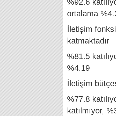
%92.6 katılıyo
ortalama %4.
İletişim fonks
katmaktadır
%81.5 katılıy
%4.19
İletişim bütçes
%77.8 katılıy
katılmıyor, %