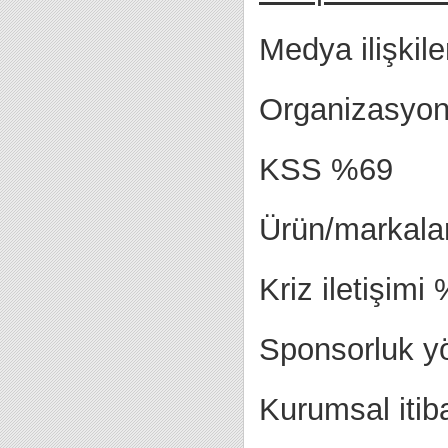
Medya ilişkil
Organizasyon 
KSS %69
Ürün/markaları
Kriz iletişimi
Sponsorluk y
Kurumsal itib