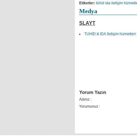
Etiketler:
tühid
ida
iletişim hizmetl
Medya
SLAYT
TUHİD & IDA İletişim hizmetleri
Yorum Yazın
Adınız :
Yorumunuz :