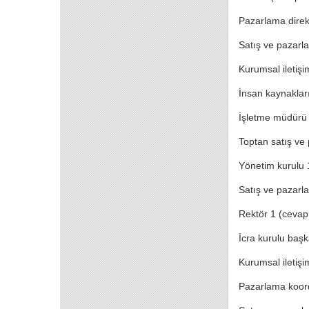
Pazarlama direk
Satış ve pazarla
Kurumsal iletişi
İnsan kaynakları
İşletme müdürü 
Toptan satış ve
Yönetim kurulu 
Satış ve pazarl
Rektör 1 (cevap
İcra kurulu başk
Kurumsal iletişi
Pazarlama koord