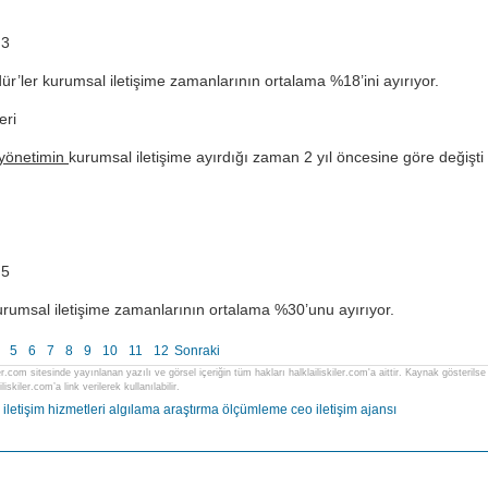
.3
’ler kurumsal iletişime zamanlarının ortalama %18’ini ayırıyor.
eri
 yönetimin
kurumsal iletişime ayırdığı zaman 2 yıl öncesine göre değişti
.5
urumsal iletişime zamanlarının ortalama %30’unu ayırıyor.
5
6
7
8
9
10
11
12
Sonraki
ler.com sitesinde yayınlanan yazılı ve görsel içeriğin tüm hakları halklailiskiler.com'a aittir. Kaynak gösteri
liskiler.com’a link verilerek kullanılabilir.
iletişim hizmetleri algılama
araştırma
ölçümleme
ceo
iletişim ajansı