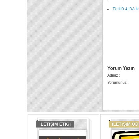
TUHİD & IDA İle
Yorum Yazın
Adınız :
Yorumunuz :
İLETİŞİM ETİĞİ
İLETİŞİM Ö