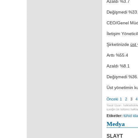
Azaldı %3.7
Değişmedi %33
CEO/Genel Müdür
İletişim Yöneticil
Şirketinizde
üst
Arttı %55.4
Azaldı %8.1
Değişmedi %36
Üst yönetimin k
Önceki
1
2
3
4
Yasal Uyarı: halklailiski
içeriğin bir bölümü halklai
Etiketler:
tühid
ida
Medya
SLAYT