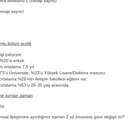
ama direktörü 1 (cevap sayısı)
cevap sayısı)
mlu bölüm profili
şi çalışıyor.
 %20’si erkek.
m ortalama 7,6 yıl.
73’ü Üniversite, %23’ü Yüksek Lisans/Doktora mezunu.
ortalama %28’inin iletişim fakültesi eğitimi var.
 ortalama %53’u 26-35 yaş arasında.
ime ayrılan zaman
ür
umsal iletişimine ayırdığınız zaman 2 yıl öncesine göre değişti mi?