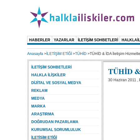
HABERLER
YAZARLAR
İLETİŞİM SOHBETLERİ
HALKLAİL
Anasayfa
>
İLETİŞİM ETİĞİ
>
TÜHİD
>
TÜHİD & İDA İletişim Hizmetle
İLETİŞİM SOHBETLERİ
TÜHİD & İ
HALKLA İLİŞKİLER
30 Haziran 2011 ,
DİJİTAL VE SOSYAL MEDYA
REKLAM
MEDYA
MARKA
ARAŞTIRMA
DOĞRUDAN PAZARLAMA
KURUMSAL SORUMLULUK
İLETİŞİM ETİĞİ