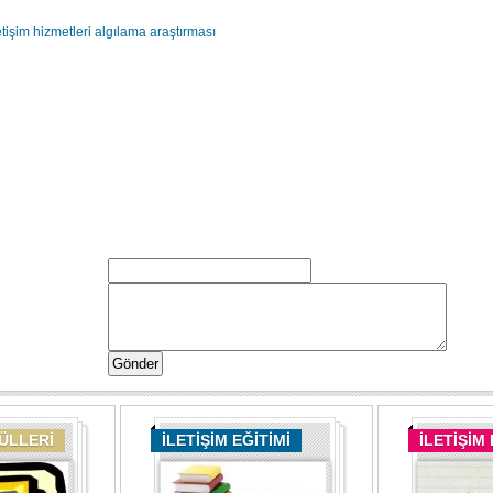
tişim hizmetleri algılama araştırması
DÜLLERİ
İLETİŞİM EĞİTİMİ
İLETİŞİM