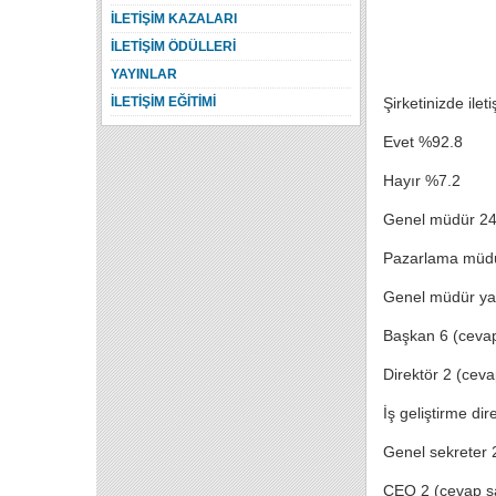
İLETİŞİM KAZALARI
İLETİŞİM ÖDÜLLERİ
YAYINLAR
İLETİŞİM EĞİTİMİ
Şirketinizde il
Evet %92.8
Hayır %7.2
Genel müdür 24 
Pazarlama müdü
Genel müdür yar
Başkan 6 (cevap
Direktör 2 (ceva
İş geliştirme di
Genel sekreter 
CEO 2 (cevap sa