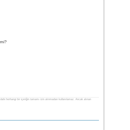
 mi?
lse dahi herhangi bir içeriğin tamamı izin alınmadan kullanılamaz. Ancak alınan