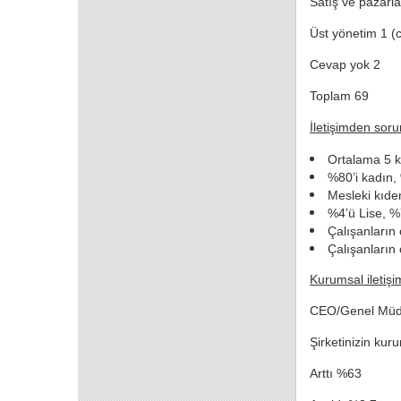
Satış ve pazarl
Üst yönetim 1 (
Cevap yok 2
Toplam 69
İletişimden soru
Ortalama 5 ki
%80’i kadın,
Mesleki kıde
%4’ü Lise, %
Çalışanların 
Çalışanların
Kurumsal iletiş
CEO/Genel Müd
Şirketinizin kur
Arttı %63