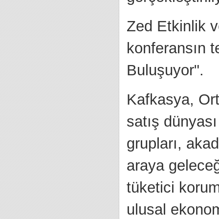
Zed Etkinlik 
konferansın t
Buluşuyor".
Kafkasya, Or
satış dünyası
grupları, akad
araya geleceğ
tüketici korum
ulusal ekono