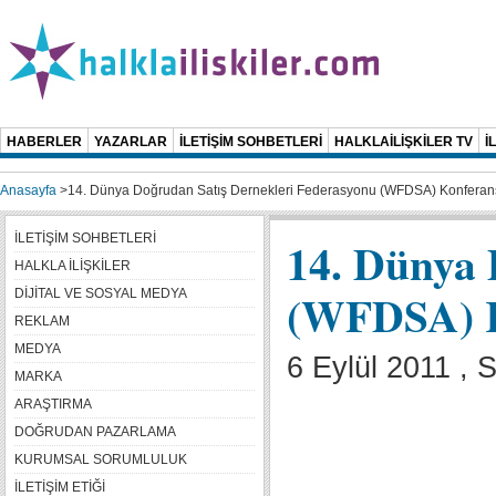
HABERLER
YAZARLAR
İLETİŞİM SOHBETLERİ
HALKLAİLİŞKİLER TV
İ
Anasayfa
>
14. Dünya Doğrudan Satış Dernekleri Federasyonu (WFDSA) Konferansı
İLETİŞİM SOHBETLERİ
14. Dünya 
HALKLA İLİŞKİLER
(WFDSA) Ko
DİJİTAL VE SOSYAL MEDYA
REKLAM
MEDYA
6 Eylül 2011 , S
MARKA
ARAŞTIRMA
DOĞRUDAN PAZARLAMA
KURUMSAL SORUMLULUK
İLETİŞİM ETİĞİ