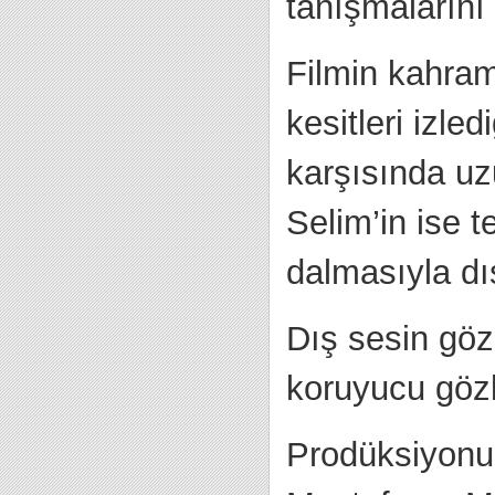
tanışmalarını e
Filmin kahram
kesitleri izle
karşısında uz
Selim’in ise t
dalmasıyla dı
Dış sesin göz
koruyucu gözl
Prodüksiyonun