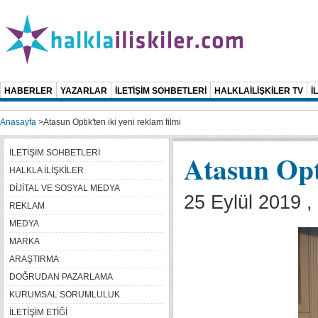
HABERLER
YAZARLAR
İLETİŞİM SOHBETLERİ
HALKLAİLİŞKİLER TV
İ
Anasayfa
>
Atasun Optik'ten iki yeni reklam filmi
İLETİŞİM SOHBETLERİ
Atasun Opti
HALKLA İLİŞKİLER
DİJİTAL VE SOSYAL MEDYA
25 Eylül 2019 
REKLAM
MEDYA
MARKA
ARAŞTIRMA
DOĞRUDAN PAZARLAMA
KURUMSAL SORUMLULUK
İLETİŞİM ETİĞİ