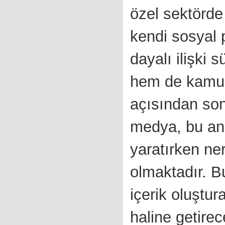
özel sektörde
kendi sosyal p
dayalı ilişki 
hem de kamuoyu
açısından son
medya, bu anl
yaratırken ne
olmaktadır. B
içerik oluştur
haline getirec