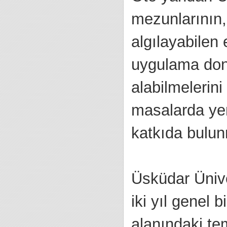
mezunlarının,
algılayabilen
uygulama dona
alabilmelerini
masalarda yer
katkıda bulun
Üsküdar Üniver
iki yıl genel b
alanındaki tem