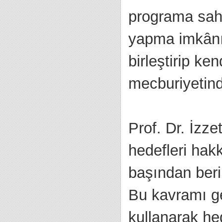
programa sahi
yapma imkânı 
birleştirip ke
mecburiyetinde
Prof. Dr. İzze
hedefleri hakk
başından beri 
Bu kavramı ger
kullanarak he