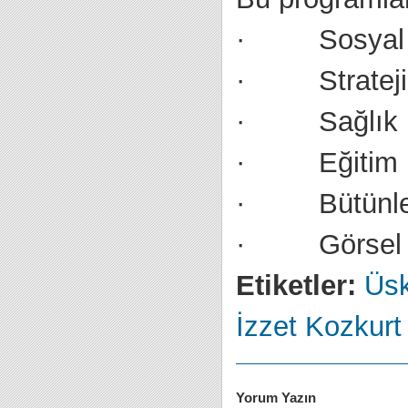
· Sosyal Me
· Stratejik 
· Sağlık İle
· Eğitim İle
· Bütünleşik
· Görsel İle
Etiketler:
Üsk
İzzet Kozkurt
Yorum Yazın