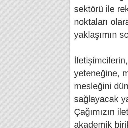
sektörü ile re
noktaları olar
yaklaşımın s
İletişimcileri
yeteneğine, m
mesleğini dün
sağlayacak yab
Çağımızın ilet
akademik biri