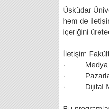
Üsküdar Ünive
hem de iletişi
içeriğini üre
İletişim Fakü
· Medya ve 
· Pazarlama
· Dijital Me
Bu programlar