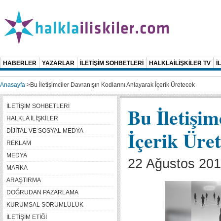
HABERLER
YAZARLAR
İLETİŞİM SOHBETLERİ
HALKLAİLİŞKİLER TV
İ
Anasayfa
>
Bu İletişimciler Davranışın Kodlarını Anlayarak İçerik Üretecek
İLETİŞİM SOHBETLERİ
Bu İletişi
HALKLA İLİŞKİLER
İçerik Üre
DİJİTAL VE SOSYAL MEDYA
REKLAM
MEDYA
22 Ağustos 201
MARKA
ARAŞTIRMA
DOĞRUDAN PAZARLAMA
KURUMSAL SORUMLULUK
İLETİŞİM ETİĞİ