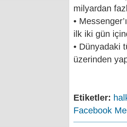
milyardan faz
•
Messenger’ı
ilk iki gün iç
•
Dünyadaki t
üzerinden yap
Etiketler:
halk
Facebook
Me