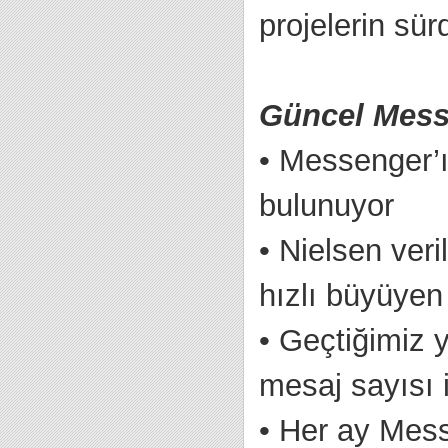
projelerin sü
Güncel Messe
•
Messenger’ın
bulunuyor
•
Nielsen ver
hızlı büyüye
•
Geçtiğimiz y
mesaj sayısı 
•
Her ay Mess