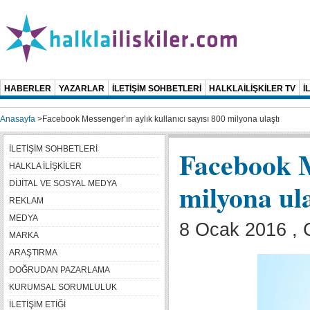
HABERLER
YAZARLAR
İLETİŞİM SOHBETLERİ
HALKLAİLİŞKİLER TV
İ
Anasayfa
>
Facebook Messenger’ın aylık kullanıcı sayısı 800 milyona ulaştı
İLETİŞİM SOHBETLERİ
Facebook Me
HALKLA İLİŞKİLER
milyona ula
DİJİTAL VE SOSYAL MEDYA
REKLAM
MEDYA
8 Ocak 2016 ,
MARKA
ARAŞTIRMA
DOĞRUDAN PAZARLAMA
KURUMSAL SORUMLULUK
İLETİŞİM ETİĞİ