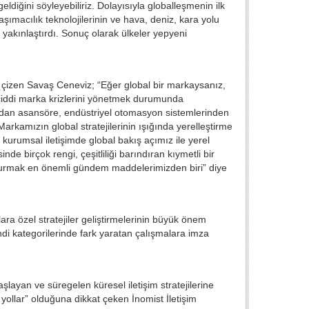
ldiğini söyleyebiliriz. Dolayısıyla globalleşmenin ilk
şımacılık teknolojilerinin ve hava, deniz, kara yolu
ne yakınlaştırdı. Sonuç olarak ülkeler yepyeni
ı çizen Savaş Ceneviz; “Eğer global bir markaysanız,
ciddi marka krizlerini yönetmek durumunda
imadan asansöre, endüstriyel otomasyon sistemlerinden
arkamızın global stratejilerinin ışığında yerelleştirme
kurumsal iletişimde global bakış açımız ile yerel
e birçok rengi, çeşitliliği barındıran kıymetli bir
lundurmak en önemli gündem maddelerimizden biri” diye
lara özel stratejiler geliştirmelerinin büyük önem
endi kategorilerinde fark yaratan çalışmalara imza
aşlayan ve süregelen küresel iletişim stratejilerine
 yollar” olduğuna dikkat çeken İnomist İletişim