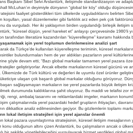
ns Başkanı Sibel Selvi Arslantürk, iletişimde standardizasyon ve adapta
hall McLuhan’ın deyimiyle dünyanın “global bir köy” olduğu düşünces
stratejisini faaliyet gösterdikleri tüm ülkelerde uyguladıklarını belirten Sibe
im koşulları, yasal düzenlemeler gibi farklılık arz eden pek çok faktörün
nu da vurguladı. Her iki yaklaşımın birden uygulandığı birleşik iletiş
ntürk, “küresel düşün, yerel hareket et” anlayışı çerçevesinde 1980’li yıll
n tarafından literatüre kazandırılan “küyerelleşme” kavramı hakkında b
ri yaşamamak için yerel toplumun derinlemesine analizi şart
arak da Türkçe’de kullanılan küyerelleşme teriminin, küresel markaları
intiler bulundurmaları hem de yer aldıkları pazarların yerel kültürlerin
rine şöyle devam etti; “Bazı global markalar tamamen yerel pazara özel ü
tratejiler geliştiriyorlar. Ancak elbette markalarının küresel gücünü v
 Ülkemizde de Türk kültürü ve değerleri ile uyumlu özel ürünler geliştir
tüketiciye ulaşan çok başarılı global markalar olduğunu görüyoruz. Dün
aşarı sağlayamayan markaların ise yerel pazarlarda büyük iletişim krizl
ilmek durumunda kaldıklarına şahit oluyoruz. Bu maddi ve telafisi zor 
eriği, rengi, ambalaj tasarımı ve reklamlardaki imgeler, markanın konum
işim çalışmalarında yerel pazardaki hedef grupların ihtiyaçları, davranışlar
rın dikkatlice analiz edilmesinden geçiyor. Bu gözlemlerin toplamı markanı
n lokal iletişim stratejileri için yerel ajanslar önemli
n lokal pazara uyumlaştırma stratejisinin, küresel iletişim mesajlarının 
 konu olduğunun altını çizen Arslantürk, bu çalışmaların ancak o ülkenin 
klı bir şekilde yönetilebileceğini vurgulayarak hizmet verdikleri global m