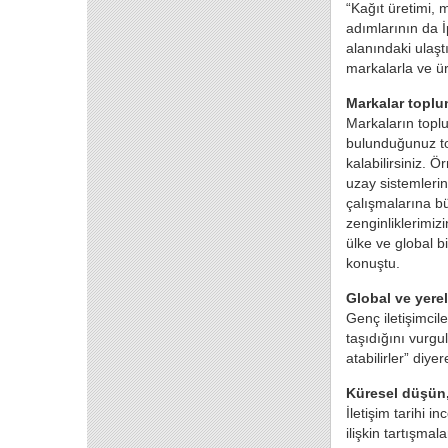
“Kağıt üretimi, 
adımlarının da İ
alanındaki ulaştı
markalarla ve ürü
Markalar toplu
Markaların topl
bulunduğunuz to
kalabilirsiniz. 
uzay sistemlerin
çalışmalarına bü
zenginliklerimiz
ülke ve global b
konuştu.
Global ve yerel
Genç iletişimcil
taşıdığını vurgu
atabilirler” diye
Küresel düşün,
İletişim tarihi 
ilişkin tartışma