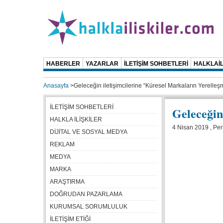
HABERLER
YAZARLAR
İLETİŞİM SOHBETLERİ
HALKLAİL
Anasayfa
>
Geleceğin iletişimcilerine “Küresel Markaların Yerelleşm
İLETİŞİM SOHBETLERİ
Geleceğin
HALKLA İLİŞKİLER
4 Nisan 2019 , Pe
DİJİTAL VE SOSYAL MEDYA
REKLAM
MEDYA
MARKA
ARAŞTIRMA
DOĞRUDAN PAZARLAMA
KURUMSAL SORUMLULUK
İLETİŞİM ETİĞİ