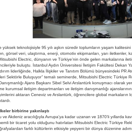
yüksek teknolojisiyle 95 yılı aşkın süredir toplumların yaşam kalitesini
, görsel veri, ulaştırma, enerji, otomotiv ekipmanları, yarı iletkenler, ka
itsubishi Electric, dünyanın ve Türkiye’nin önde gelen markalarına iletiş
imcileriyle buluştu. İstanbul Aydın Üniversitesi İletişim Fakültesi Dekan 
ırım liderliğinde, Halkla İlişkiler ve Tanıtım Bölümü bünyesindeki PR Atö
eri Sektörle Buluşuyor” temalı seminerde, Mitsubishi Electric Türkiye R
 Danışmanlığı Ajans Başkanı Sibel Selvi Arslantürk konuşmacı olarak yer
erine kurumsal iletişim departmanları ve iletişim danışmanlığı ajanslarını
imlerini aktaran Ceneviz ve Arslantürk, öğrencilere global markaların 
ktardı.
keler birbirine yakınlaştı
u ve Akdeniz aracılığıyla Avrupa’ya kadar uzanan ve 1870’li yıllarda k
mli bir ticaret yolu olduğunu hatırlatan Mitsubishi Electric Türkiye Rek
ğrafyalardan farklı kültürlerin etkisiyle yepyeni bir dünya düzenine adım