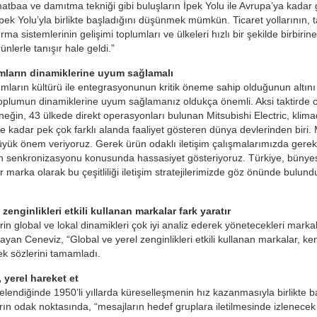
matbaa ve damıtma tekniği gibi buluşların İpek Yolu ile Avrupa’ya kadar ge
pek Yolu’yla birlikte başladığını düşünmek mümkün. Ticaret yollarının, ta
rma sistemlerinin gelişimi toplumları ve ülkeleri hızlı bir şekilde birbiri
nlerle tanışır hale geldi.”
mların dinamiklerine uyum sağlamalı
umların kültürü ile entegrasyonunun kritik öneme sahip olduğunun altın
plumun dinamiklerine uyum sağlamanız oldukça önemli. Aksi taktirde 
Örneğin, 43 ülkede direkt operasyonları bulunan Mitsubishi Electric, kl
e kadar pek çok farklı alanda faaliyet gösteren dünya devlerinden biri. M
yük önem veriyoruz. Gerek ürün odaklı iletişim çalışmalarımızda gerek 
in senkronizasyonu konusunda hassasiyet gösteriyoruz. Türkiye, bünyesind
ir marka olarak bu çeşitliliği iletişim stratejilerimizde göz önünde bu
 zenginlikleri etkili kullanan markalar fark yaratır
erin global ve lokal dinamikleri çok iyi analiz ederek yönetecekleri marka
layan Ceneviz, “Global ve yerel zenginlikleri etkili kullanan markalar, k
rek sözlerini tamamladı.
 yerel hareket et
incelendiğinde 1950’li yıllarda küreselleşmenin hız kazanmasıyla birlikte b
ların odak noktasında, “mesajların hedef gruplara iletilmesinde izlenecek