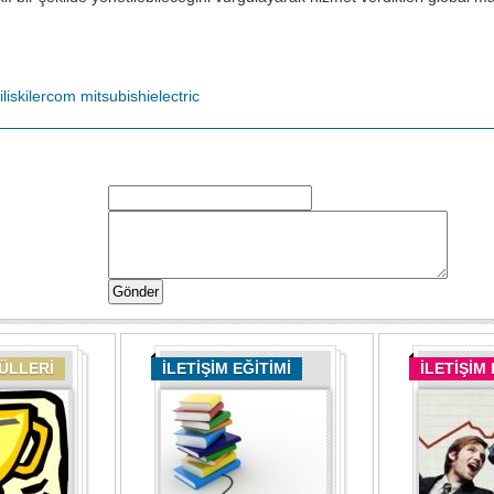
iliskilercom
mitsubishielectric
DÜLLERİ
İLETİŞİM EĞİTİMİ
İLETİŞİM