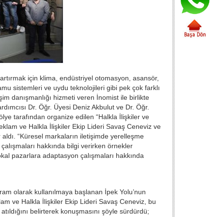
 artırmak için klima, endüstriyel otomasyon, asansör,
mu sistemleri ve uydu teknolojileri gibi pek çok farklı
im danışmanlığı hizmeti veren İnomist ile birlikte
Yardımcısı Dr. Öğr. Üyesi Deniz Akbulut ve Dr. Öğr.
lye tarafından organize edilen “Halkla İlişkiler ve
eklam ve Halkla İlişkiler Ekip Lideri Savaş Ceneviz ve
 aldı. “Küresel markaların iletişimde yerelleşme
n çalışmaları hakkında bilgi verirken örnekler
lokal pazarlara adaptasyon çalışmaları hakkında
avram olarak kullanılmaya başlanan İpek Yolu’nun
lam ve Halkla İlişkiler Ekip Lideri Savaş Ceneviz, bu
 atıldığını belirterek konuşmasını şöyle sürdürdü;