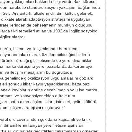
syon yaklaşımları hakkında bilgi verdi. Bazı küresel
inden hareketle standardizasyon yaklaşımı bağlamında
l Selvi Arslantürk, ülkelerin dil, din, kültür, gelenek,
ü dikkate alarak adaptasyon stratejisini uygulayan
im stratejilerinden de bahsetmenin mümkün olduğunu
arda fikri temelleri atılan ve 1992’de İngiliz sosyolog
ilgiler aktardı.
n ürün, hizmet ve iletişimlerinde hem kendi
e uyarlanmaları olarak özetlenebileceğini bildiren
rünler ürettiği gibi iletişimde de yerel dinamikler
e ana marka duruşunu yerel pazarlarda da korumaya
en ve iletişim mesajlarını bu doğrultuda
ya genelinde glokalizasyon uygulamalarını göz ardı
eri sonucu itibar kaybı yaşadıklarına, hatta bazı
manevi kayıpların önüne geçebilmenin yolu ise marka
lanması ve konvansiyonelden dijitale tüm
ı, satın alma alışkanlıkları, istekleri, geliri, kültürü
n iletişim stratejisini oluşturuyor.”
yerel dile çevirisinden çok daha kapsamlı ve kritik
dinamiklerini tanıyan yerel iletişim ajansları
arkalar için hayata geçirdikleri çalışmalardan örnekler