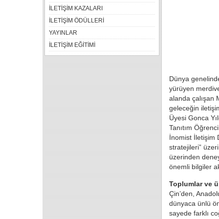
İLETİŞİM KAZALARI
İLETİŞİM ÖDÜLLERİ
YAYINLAR
İLETİŞİM EĞİTİMİ
Dünya genelinde 
yürüyen merdiven
alanda çalışan M
geleceğin iletiş
Üyesi Gonca Yıld
Tanıtım Öğrencil
İnomist İletişim
stratejileri” üz
üzerinden deney
önemli bilgiler a
Toplumlar ve ül
Çin’den, Anadol
dünyaca ünlü öne
sayede farklı co