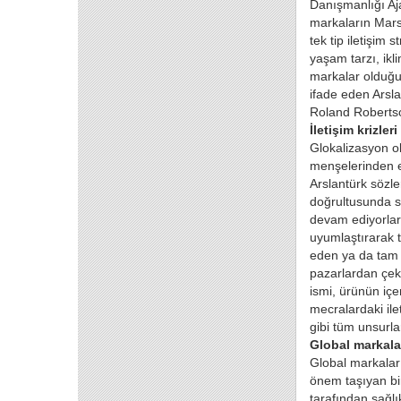
Danışmanlığı Aja
markaların Mars
tek tip iletişim 
yaşam tarzı, ikl
markalar olduğu
ifade eden Arsla
Roland Robertso
İletişim krizle
Glokalizasyon ol
menşelerinden es
Arslantürk sözle
doğrultusunda s
devam ediyorlar.
uyumlaştırarak 
eden ya da tam b
pazarlardan çek
ismi, ürünün iç
mecralardaki ilet
gibi tüm unsurla
Global markaları
Global markaları
önem taşıyan bir
tarafından sağlı