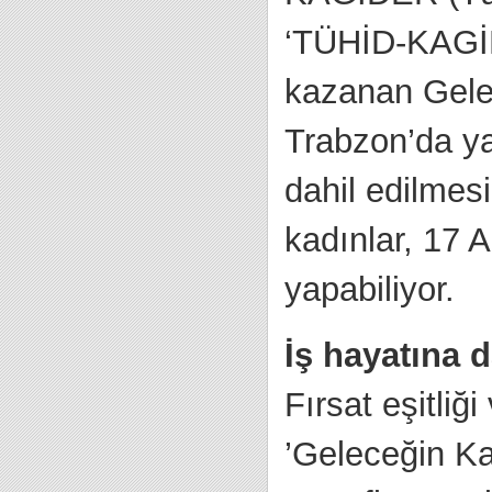
‘TÜHİD-KAGİD
kazanan Gelec
Trabzon’da ya
dahil edilmes
kadınlar, 17 
yapabiliyor.
İş hayatına 
Fırsat eşitliğ
’Geleceğin K