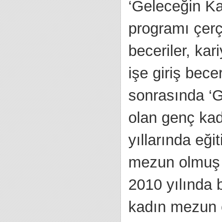
‘Geleceğin Ka
programı çerç
beceriler, ka
işe giriş becer
sonrasında ‘G
olan genç kadı
yıllarında eğ
mezun olmuş d
2010 yılında
kadın mezun o