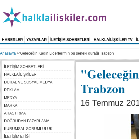
HABERLER
YAZARLAR
İLETİŞİM SOHBETLERİ
HALKLAİLİŞKİLER TV
İ
Anasayfa
>
"Geleceğin Kadın Liderleri"nin bu seneki durağı Trabzon
İLETİŞİM SOHBETLERİ
"Geleceğin
HALKLA İLİŞKİLER
Trabzon
DİJİTAL VE SOSYAL MEDYA
REKLAM
MEDYA
16 Temmuz 2018
MARKA
ARAŞTIRMA
DOĞRUDAN PAZARLAMA
KURUMSAL SORUMLULUK
İLETİŞİM ETİĞİ