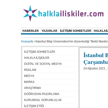
HABERLER
YAZARLAR
İLETİŞİM SOHBETLERİ
HALKLAİL
Anasayfa
>
İstanbul Bilgi Üniversitesi'nin düzenlediği "Betûl Mar
İLETİŞİM SOHBETLERİ
İstanbul 
HALKLA İLİŞKİLER
Çarşamba
DİJİTAL VE SOSYAL MEDYA
24 Ağustos 2021 , 
REKLAM
MEDYA
MARKA
ARAŞTIRMA
DOĞRUDAN PAZARLAMA
KURUMSAL SORUMLULUK
İLETİŞİM ETİĞİ