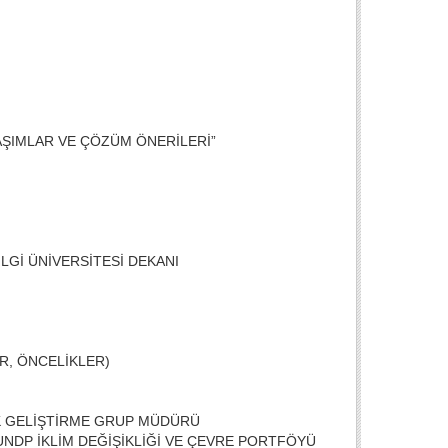
LAŞIMLAR VE ÇÖZÜM ÖNERİLERİ”
BİLGİ ÜNİVERSİTESİ DEKANI
AR, ÖNCELİKLER)
NAK GELİŞTİRME GRUP MÜDÜRÜ
 UNDP İKLİM DEĞİŞİKLİĞİ VE ÇEVRE PORTFÖYÜ