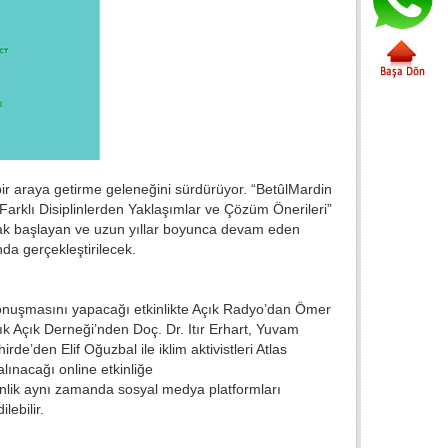
i bir araya getirme geleneğini sürdürüyor. “BetûlMardin
e Farklı Disiplinlerden Yaklaşımlar ve Çözüm Önerileri”
larak başlayan ve uzun yıllar boyunca devam eden
da gerçekleştirilecek.
ış konuşmasını yapacağı etkinlikte Açık Radyo’dan Ömer
Açık Derneği’nden Doç. Dr. Itır Erhart, Yuvam
’den Elif Oğuzbal ile iklim aktivistleri Atlas
alınacağı online etkinliğe
kinlik aynı zamanda sosyal medya platformları
ebilir.