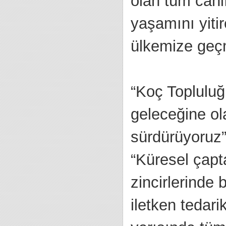
olan tüm canl
yaşamını yitir
ülkemize geçmi
“Koç Topluluğ
geleceğine ol
sürdürüyoruz”
“Küresel çapta
zincirlerinde 
iletken tedari