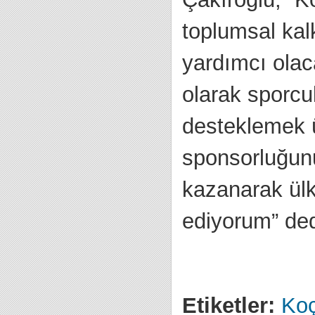
toplumsal ka
yardımcı ola
olarak sporcu
desteklemek ü
sponsorluğunu
kazanarak ülk
ediyorum” ded
Etiketler:
Koç