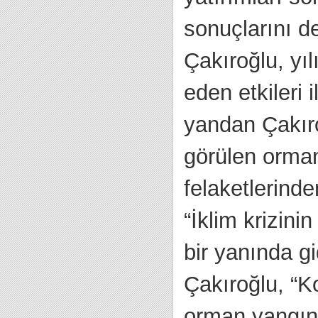
sonuçlarını d
Çakıroğlu, yı
eden etkileri 
yandan Çakıro
görülen orma
felaketlerinde
“İklim krizin
bir yanında g
Çakıroğlu, “Ko
orman yangınla