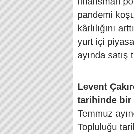
finansman pol
pandemi koşul
kârlılığını ar
yurt içi piyas
ayında satış t
Levent Çakır
tarihinde bir 
Temmuz ayında
Topluluğu tari