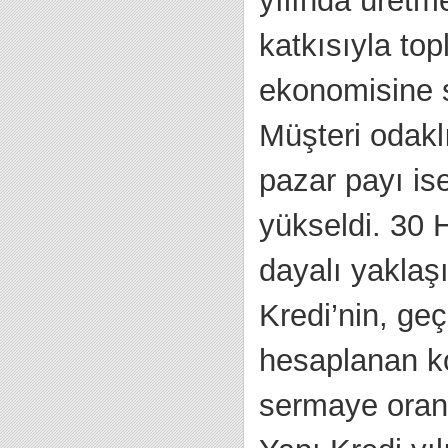
yılında üretme
katkısıyla top
ekonomisine s
Müşteri odaklı
pazar payı is
yükseldi. 30 H
dayalı yaklaş
Kredi’nin, ge
hesaplanan ko
sermaye oranı