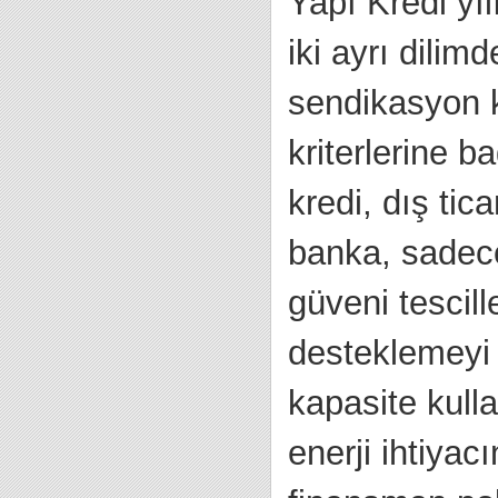
Yapı Kredi yıl
iki ayrı dili
sendikasyon k
kriterlerine b
kredi, dış ti
banka, sadec
güveni tescil
desteklemeyi 
kapasite kull
enerji ihtiyac