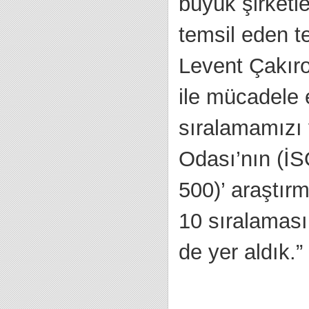
büyük şirketle
temsil eden t
Levent Çakıro
ile mücadele 
sıralamamızı 
Odası’nın (İS
500)’ araştırm
10 sıralaması
de yer aldık.”