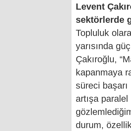
Levent Çakı
sektörlerde 
Topluluk olara
yarısında güçl
Çakıroğlu, “
kapanmaya rağ
süreci başarı
artışa paralel
gözlemlediğim
durum, özelli