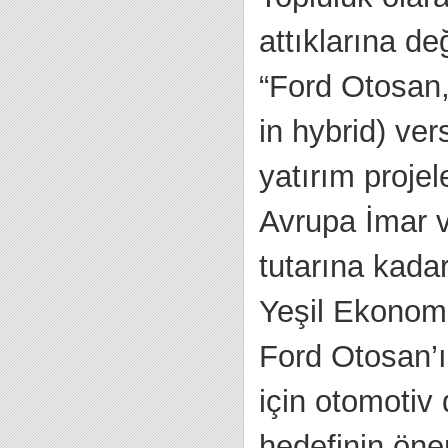
attıklarına d
“Ford Otosan, t
in hybrid) ver
yatırım proje
Avrupa İmar 
tutarına kada
Yeşil Ekonomi
Ford Otosan’ı
için otomotiv
hedefinin öne