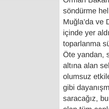
söndürme heli
Muğla’da ve 
içinde yer al
toparlanma sü
Öte yandan, s
altına alan se
olumsuz etkil
gibi dayanışma
saracağız, bu