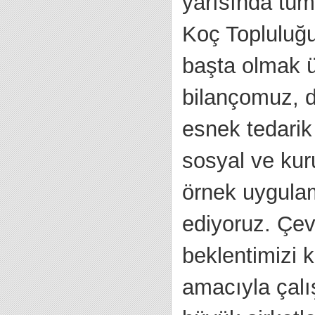
yarısında tüm
Koç Topluluğu
başta olmak ü
bilançomuz, de
esnek tedarik 
sosyal ve ku
örnek uygula
ediyoruz. Çev
beklentimizi
amacıyla çalı