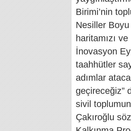
Birimi’nin top
Nesiller Boyu
haritamızı ve
İnovasyon Eyl
taahhütler sa
adımlar atacak
geçireceğiz” 
sivil toplumu
Çakıroğlu sözl
Kalkınma Prog