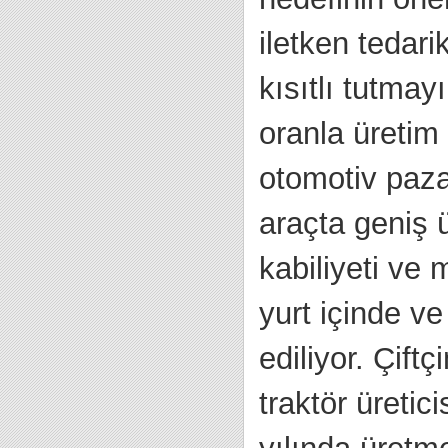
iletken tedar
kısıtlı tutmay
oranla üretim 
otomotiv pazar
araçta geniş ü
kabiliyeti ve 
yurt içinde v
ediliyor. Çif
traktör üretici