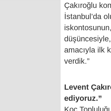
Çakıroğlu konu
İstanbul’da o
iskontosunun,
düşüncesiyle,
amacıyla ilk 
verdik.”
Levent Çakır
ediyoruz.”
Koç Topluluğ