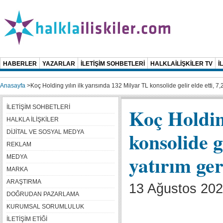
HABERLER
YAZARLAR
İLETİŞİM SOHBETLERİ
HALKLAİLİŞKİLER TV
İ
Anasayfa
>
Koç Holding yılın ilk yarısında 132 Milyar TL konsolide gelir elde etti, 7
İLETİŞİM SOHBETLERİ
Koç Holdin
HALKLA İLİŞKİLER
konsolide g
DİJİTAL VE SOSYAL MEDYA
REKLAM
yatırım ger
MEDYA
MARKA
ARAŞTIRMA
13 Ağustos 202
DOĞRUDAN PAZARLAMA
KURUMSAL SORUMLULUK
İLETİŞİM ETİĞİ