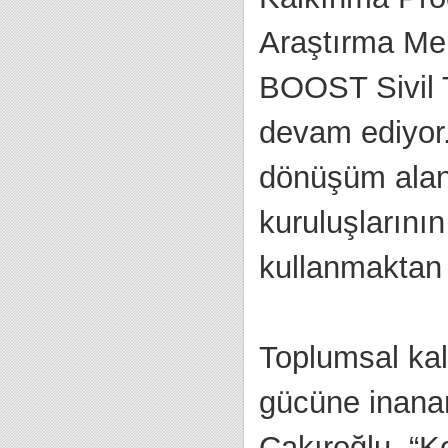
Araştırma Mer
BOOST Sivil 
devam ediyor
dönüşüm alanı
kuruluşlarını
kullanmaktan 
Toplumsal kal
gücüne inanar
Çakıroğlu, “K