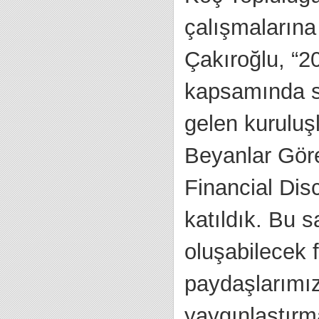
çalışmalarına
Çakıroğlu, “2
kapsamında s
gelen kuruluşl
Beyanlar Gör
Financial Dis
katıldık. Bu s
oluşabilecek 
paydaşlarımız
yaygınlaştırma