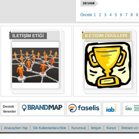
DEVAMI
Önceki
1
2
3
4
5
6
7
8
9
İLETİŞİM ETİĞİ
İLETİŞİM ÖDÜLLERİ
Destek
Verenler
Anasayfam Yap
Sık Kullanılanlara Ekle
Kurumsal
İletişim
Künye
Reklam ve 