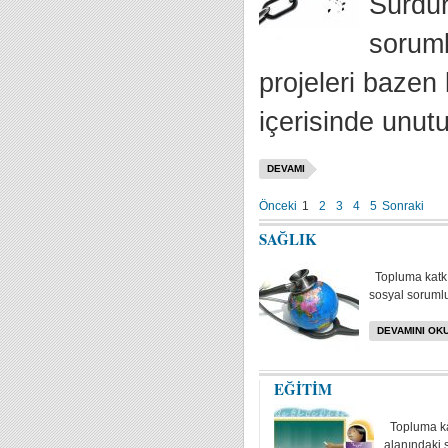
Sürdür
soruml
projeleri bazen 
içerisinde unutu
DEVAMI
Önceki
1
2
3
4
5
Sonraki
SAĞLIK
Topluma katkı
sosyal sorumlul
DEVAMINI OKU
EĞİTİM
Topluma kat
alanındaki s