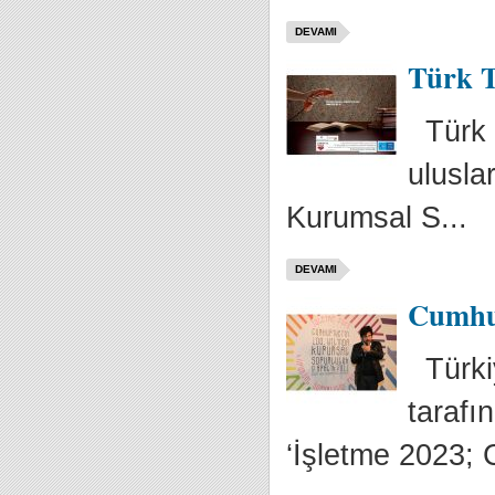
DEVAMI
Türk T
Türk T
ulusla
Kurumsal S...
DEVAMI
Cumhur
Türki
tarafı
‘İşletme 2023; 