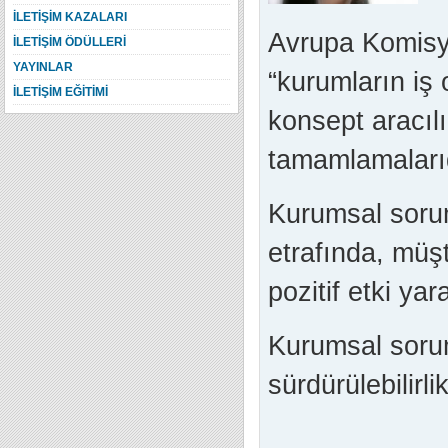
İLETİŞİM KAZALARI
Avrupa Komisy
İLETİŞİM ÖDÜLLERİ
YAYINLAR
“kurumların iş 
İLETİŞİM EĞİTİMİ
konsept aracılı
tamamlamalarıd
Kurumsal sorum
etrafında, müşt
pozitif etki yar
Kurumsal sorum
sürdürülebilirl