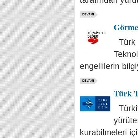
tarafından yürüt
DEVAMI
Görme 
Türk T
Teknol
engellilerin bilgi
DEVAMI
Türk T
Türkiy
yürüte
kurabilmeleri iç