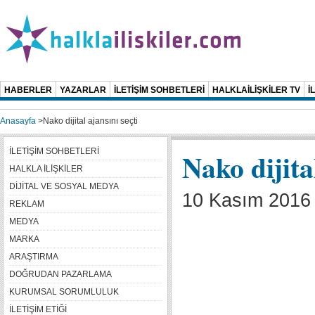
HABERLER
YAZARLAR
İLETİŞİM SOHBETLERİ
HALKLAİLİŞKİLER TV
İ
Anasayfa
>
Nako dijital ajansını seçti
İLETİŞİM SOHBETLERİ
Nako dijital
HALKLA İLİŞKİLER
DİJİTAL VE SOSYAL MEDYA
10 Kasım 2016 
REKLAM
MEDYA
MARKA
ARAŞTIRMA
DOĞRUDAN PAZARLAMA
KURUMSAL SORUMLULUK
İLETİŞİM ETİĞİ