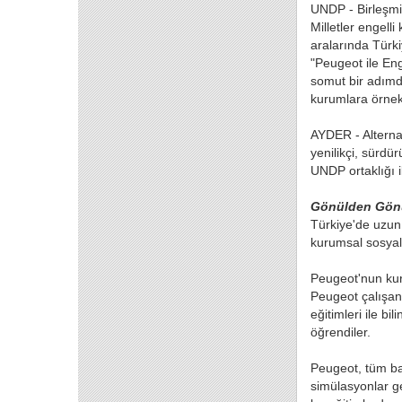
UNDP - Birleşmi
Milletler engell
aralarında Türk
"Peugeot ile Eng
somut bir adımd
kurumlara örnek
AYDER - Alternat
yenilikçi, sürdü
UNDP ortaklığı 
Gönülden Gön
Türkiye'de uzun 
kurumsal sosyal
Peugeot'nun kur
Peugeot çalışanl
eğitimleri ile bi
öğrendiler.
Peugeot, tüm bayi
simülasyonlar ge