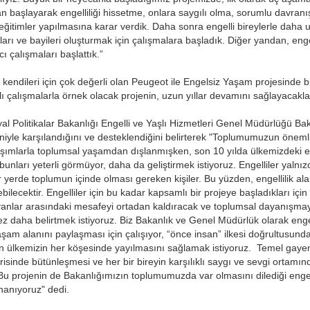
n başlayarak engelliliği hissetme, onlara saygılı olma, sorumlu davranış
 eğitimler yapılmasına karar verdik. Daha sonra engelli bireylerle daha 
arı ve bayileri oluşturmak için çalışmalara başladık. Diğer yandan, enge
ıcı çalışmaları başlattık.”
 kendileri için çok değerli olan Peugeot ile Engelsiz Yaşam projesinde bir
lı çalışmalarla örnek olacak projenin, uzun yıllar devamını sağlayacakla
syal Politikalar Bakanlığı Engelli ve Yaşlı Hizmetleri Genel Müdürlüğü 
iyle karşılandığını ve desteklendiğini belirterek "Toplumumuzun önemli b
laşımlarla toplumsal yaşamdan dışlanmışken, son 10 yılda ülkemizdeki e
bunları yeterli görmüyor, daha da geliştirmek istiyoruz. Engelliler yalnı
r yerde toplumun içinde olması gereken kişiler. Bu yüzden, engellilik ala
lebilecektir. Engelliler için bu kadar kapsamlı bir projeye başladıkları i
ayanlar arasındaki mesafeyi ortadan kaldıracak ve toplumsal dayanışma
kez daha belirtmek istiyoruz. Biz Bakanlık ve Genel Müdürlük olarak eng
şam alanını paylaşması için çalışıyor, “önce insan” ilkesi doğrultusunda
nın ülkemizin her köşesinde yayılmasını sağlamak istiyoruz. Temel gay
erisinde bütünleşmesi ve her bir bireyin karşılıklı saygı ve sevgi ortamınd
 Bu projenin de Bakanlığımızın toplumumuzda var olmasını dilediği engelli
nanıyoruz" dedi.