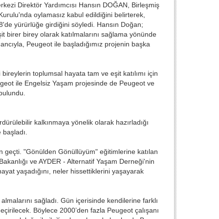
erkezi Direktör Yardımcısı Hansın DOĞAN, Birleşmiş
Kurulu'nda oylamasız kabul edildiğini belirterek,
'de yürürlüğe girdiğini söyledi. Hansın Doğan;
it birer birey olarak katılmalarını sağlama yönünde
nancıyla, Peugeot ile başladığımız projenin başka
ireylerin toplumsal hayata tam ve eşit katılımı için
 Peugeot ile Engelsiz Yaşam projesinde de Peugeot ve
bulundu.
dürülebilir kalkınmaya yönelik olarak hazırladığı
e başladı.
n geçti. "Gönülden Gönüllüyüm" eğitimlerine katılan
r Bakanlığı ve AYDER - Alternatif Yaşam Derneği'nin
r hayat yaşadığını, neler hissettiklerini yaşayarak
i almalarını sağladı. Gün içerisinde kendilerine farklı
geçirilecek. Böylece 2000’den fazla Peugeot çalışanı