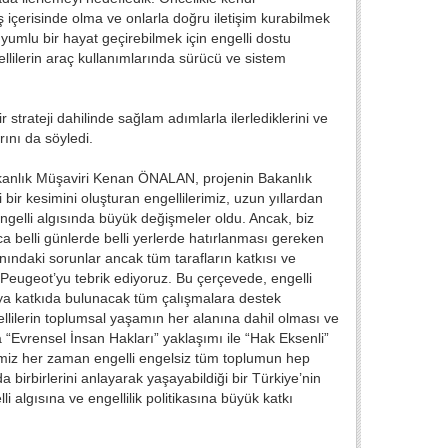
 içerisinde olma ve onlarla doğru iletişim kurabilmek
uyumlu bir hayat geçirebilmek için engelli dostu
llilerin araç kullanımlarında sürücü ve sistem
 strateji dahilinde sağlam adımlarla ilerlediklerini ve
rını da söyledi.
Bakanlık Müşaviri Kenan ÖNALAN, projenin Bakanlık
ir kesimini oluşturan engellilerimiz, uzun yıllardan
ngelli algısında büyük değişmeler oldu. Ancak, biz
zca belli günlerde belli yerlerde hatırlanması gereken
nındaki sorunlar ancak tüm tarafların katkısı ve
çin Peugeot’yu tebrik ediyoruz. Bu çerçevede, engelli
ya katkıda bulunacak tüm çalışmalara destek
ellilerin toplumsal yaşamın her alanına dahil olması ve
 “Evrensel İnsan Hakları” yaklaşımı ile “Hak Eksenli”
emiz her zaman engelli engelsiz tüm toplumun hep
a birbirlerini anlayarak yaşayabildiği bir Türkiye’nin
 algısına ve engellilik politikasına büyük katkı