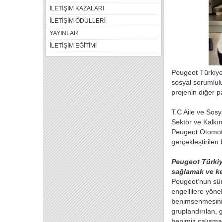
İLETİŞİM KAZALARI
İLETİŞİM ÖDÜLLERİ
YAYINLAR
İLETİŞİM EĞİTİMİ
Peugeot Türkiye,
sosyal sorumlulu
projenin diğer 
T.C Aile ve Sos
Sektör ve Kalk
Peugeot Otomot
gerçekleştirilen b
Peugeot Türkiy
sağlamak ve ke
Peugeot’nun sür
engellilere yöne
benimsenmesini v
gruplandırılan, 
hepimiz çalışmal