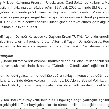
ş Milletler Kalkınma Programı Uluslararası Özel Sektör ve Kalkınma M
i kişilerin haklarına dair sözleşme'nin 13 Aralık 2006 tarihinde BM Genel 
iye'nin de bulunduğu 53 ülkenin sözleşmeyi imzalamasıyla 3 Mayıs 2008
elsiz Yaşam projesi engellilerin sosyal, ekonomik ve kültürel yaşama eş
ır. Her kurumun benzer sorumluluklar içinde hareket etmesi gerektiği i
 olmasını diliyoruz" dedi.
if Yaşam Derneği Kurucusu ve Başkanı Ercan TUTAL, "14 yıldır engelli b
rülebilir ve alternatif projeler üreten Alternatif Yaşam Derneği olarak,
ile pek çok ilke imza atacağımızdan hiç şüphem yoktur" açıklamasında 
üllüyüm
yıllardır hizmet veren otomobil markalarından biri olan Peugeot’nun sür
 sorumluluk projesinde ilk aşama, "Gönülden Gönüllüyüm" eğitimleri il
um içindeki çalışanları, engelliliğe doğru yaklaşım konusunda eğitimde
arı, 'Engelliliğe doğru yaklaşım' hakkında T.C Aile ve Sosyal Politikala
linçlendirildi. Ayrıca, simülasyon çalışmaları ile engelli bireylerin nasıl bi
 teşkilatı üst düzey yetkililerinin de 'Engelliliğe doğru yaklaşım' eğitim
rçekleştirildi. Tüm bayi çalışanları da süreç dahilinde bu eğitimlerden 