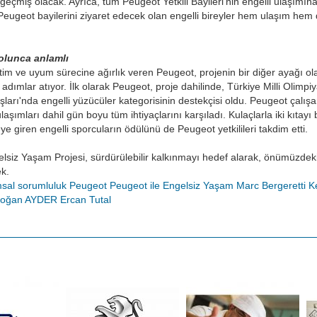
geçmiş olacak. Ayrıca, tüm Peugeot Yetkili Bayileri’nin engelli ulaşımına
ugeot bayilerini ziyaret edecek olan engelli bireyler hem ulaşım hem de
olunca anlamlı
tim ve uyum sürecine ağırlık veren Peugeot, projenin bir diğer ayağı olar
ımlar atıyor. İlk olarak Peugeot, proje dahilinde, Türkiye Milli Olimpi
ışları'nda engelli yüzücüler kategorisinin destekçisi oldu. Peugeot çalı
ulaşımları dahil gün boyu tüm ihtiyaçlarını karşıladı. Kulaçlarla iki kıta
 giren engelli sporcuların ödülünü de Peugeot yetkilileri takdim etti.
lsiz Yaşam Projesi, sürdürülebilir kalkınmayı hedef alarak, önümüzdeki d
ek.
sal sorumluluk
Peugeot
Peugeot ile Engelsiz Yaşam
Marc Bergeretti
K
Doğan
AYDER
Ercan Tutal