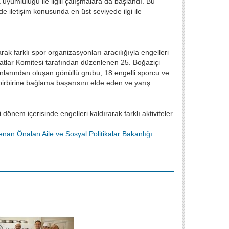
 uyumluluğu ile ilgili çalışmalara da başlandı. Bu
 iletişim konusunda en üst seviyede ilgi ile
ak farklı spor organizasyonları aracılığıyla engelleri
yatlar Komitesi tarafından düzenlenen 25. Boğaziçi
şanlarından oluşan gönüllü grubu, 18 engelli sporcu ve
yı birbirine bağlama başarısını elde eden ve yarış
önem içerisinde engelleri kaldırarak farklı aktiviteler
enan Önalan
Aile ve Sosyal Politikalar Bakanlığı