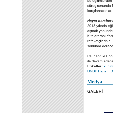
bu eğitimlerden 
süreç sonunda Pe
karşılanacaklar.
Hayat beraber 
2013 yılında eği
aşmak yönünde ad
Kıtalararası Yar
refakatçilerinin 
sonunda dereceye
Peugeot ile Enge
ile devam edec
Etiketler:
kurum
UNDP
Hansın 
Medya
GALERİ