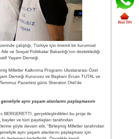
rinde çalıştığı, Türkiye için önemli bir kurumsal
Aile ve Sosyal Politikalar Bakanlığı’nın desteklediği
rnatif Yaşam Derneği.
miş Milletler Kalkınma Programı Uluslararası Özel
Yaşam Derneği Kurucusu ve Başkanı Ercan TUTAL ve
 Temmuz Pazartesi günü Sheraton Otel’de
eneliyle aynı yaşam alanlarını paylaşmasını
c BERGERETTI, gerçekleştirdikleri bu proje ile
r, bayiler ve tüm paydaşları tarafından
ine şöyle devam etti; "Birleşmiş Milletler tarafından
 geneliyle aynı yaşam alanlarını paylaşması için
da ilerlemeyi hedefledik. Öncelikle kendi