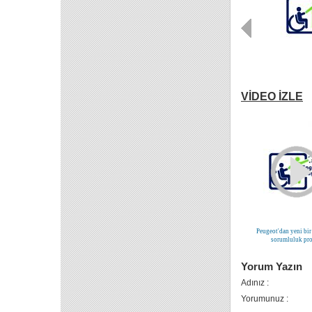
VİDEO İZLE
Peugeot'dan yeni bi
sorumluluk pro
Yorum Yazın
Adınız :
Yorumunuz :