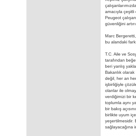
çalışanlarımızda
amacıyla çeşitli
Peugeot çalışanl
güvenliğini artır
Marc Bergeretti,
bu alandaki fark
T.C. Aile ve So
tarafından beğen
beri yanlış yak
Bakanlık olarak 
değil, her an he
işbirliğiyle çözü
olanlar ile olm
verdiğimizi bir 
toplumla aynı ya
bir bakış açısı
birlikte uyum iç
yeşertilmesidir.
sağlayacağına i