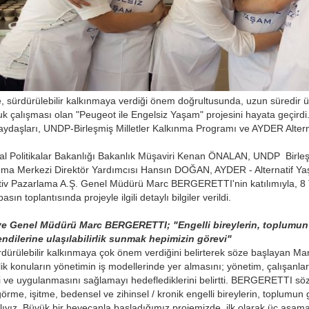
 sürdürülebilir kalkınmaya verdiği önem doğrultusunda, uzun süredir üze
k çalışması olan "Peugeot ile Engelsiz Yaşam" projesini hayata geçirdi. 
paydaşları, UNDP-Birleşmiş Milletler Kalkınma Programı ve AYDER Alte
yal Politikalar Bakanlığı Bakanlık Müşaviri Kenan ÖNALAN, UNDP Birleş
ınma Merkezi Direktör Yardımcısı Hansın DOĞAN, AYDER - Alternatif 
iv Pazarlama A.Ş. Genel Müdürü Marc BERGERETTI'nin katılımıyla, 8
asın toplantısında projeyle ilgili detaylı bilgiler verildi.
e Genel Müdürü Marc BERGERETTI; "Engelli bireylerin, toplumun g
ndilerine ulaşılabilirlik sunmak hepimizin görevi"
dürülebilir kalkınmaya çok önem verdiğini belirterek söze başlayan Mar
lik konuların yönetimin iş modellerinde yer almasını; yönetim, çalışanla
e uygulanmasını sağlamayı hedeflediklerini belirtti. BERGERETTI sözler
görme, işitme, bedensel ve zihinsel / kronik engelli bireylerin, toplumun
ıyız. Büyük bir heyecanla başladığımız projemizde, ilk olarak üç aşama