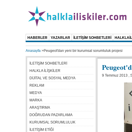
HABERLER
YAZARLAR
İLETİŞİM SOHBETLERİ
HALKLAİL
Anasayfa
>
Peugeot'dan yeni bir kurumsal sorumluluk projesi
İLETİŞİM SOHBETLERİ
Peugeot'd
HALKLA İLİŞKİLER
9 Temmuz 2013 , S
DİJİTAL VE SOSYAL MEDYA
REKLAM
MEDYA
MARKA
ARAŞTIRMA
DOĞRUDAN PAZARLAMA
KURUMSAL SORUMLULUK
İLETİŞİM ETİĞİ