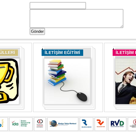
DÜLLERİ
İLETİŞİM EĞİTİMİ
İLETİŞİM