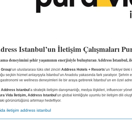
dress Istanbul’un İletişim Çalışmaları Pu
ma deneyimini şehir yaşamının enerjisiyle buluşturan Address Istanbul, ile
y Group
’un uluslararası lüks otel zinciri
Address Hotels + Resorts
’un Türkiye’deki i
uğu seçkin hizmet anlayışıyla İstanbul’un Anadolu yakasında fark yaratıyor. Şehrin e
 gastronomi ve wellness deneyimleri ile bir araya getirerek İstanbul’un en özel adres
, Address Istanbul
’a stratejik iletişim danışmanlığı, medya ilişkileri, influencer yönet
ura Vida İletişim, Address Istanbul
’un global kimliğiyle uyumlu bir iletişim dili 
aki görünürlüğünü artırmayı hedefliyor.
da iletişim
address istanbul