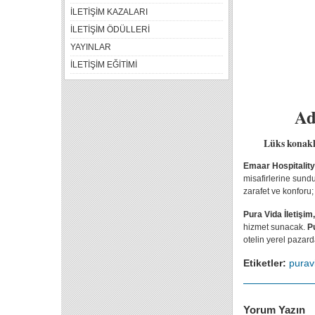
İLETİŞİM KAZALARI
İLETİŞİM ÖDÜLLERİ
YAYINLAR
İLETİŞİM EĞİTİMİ
Ad
Lüks konakla
Emaar Hospitalit
misafirlerine sund
zarafet ve konforu;
Pura Vida İletişim
hizmet sunacak.
P
otelin yerel pazard
Etiketler:
puravi
Yorum Yazın