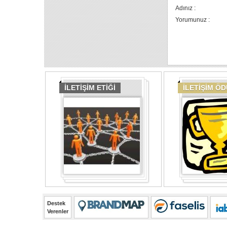
Adınız :
Yorumunuz :
İLETİŞİM ETİĞİ
İLETİŞİM Ö
Destek
Verenler