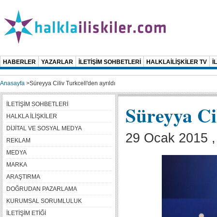
HABERLER
YAZARLAR
İLETİŞİM SOHBETLERİ
HALKLAİLİŞKİLER TV
İ
Anasayfa
>
Süreyya Ciliv Turkcell'den ayrıldı
İLETİŞİM SOHBETLERİ
Süreyya Cil
HALKLA İLİŞKİLER
DİJİTAL VE SOSYAL MEDYA
29 Ocak 2015 
REKLAM
MEDYA
MARKA
ARAŞTIRMA
DOĞRUDAN PAZARLAMA
KURUMSAL SORUMLULUK
İLETİŞİM ETİĞİ