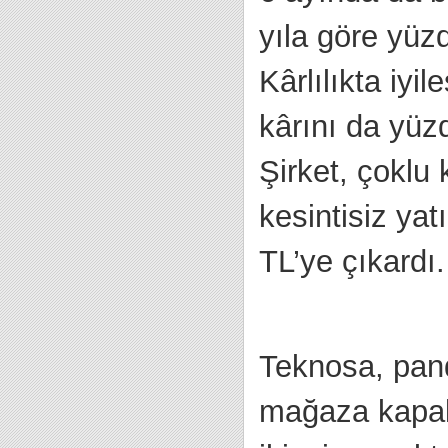
yıla göre yüzd
Kârlılıkta iyi
kârını da yüzd
Şirket, çoklu
kesintisiz yat
TL’ye çıkardı.
Teknosa, pand
mağaza kapalı