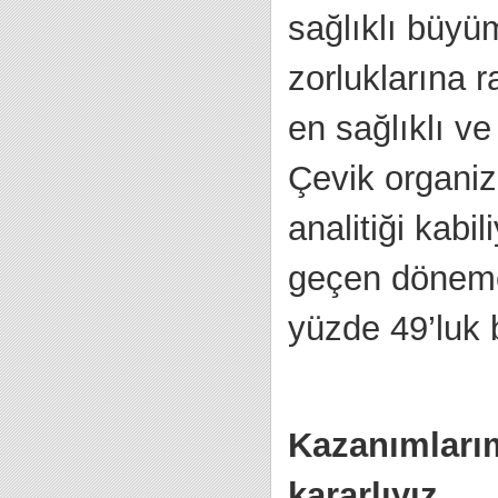
sağlıklı büyü
zorluklarına r
en sağlıklı v
Çevik organi
analitiği kabi
geçen döneme g
yüzde 49’luk 
Kazanımlarım
kararlıyız