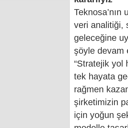
Teknosa’nın u
veri analitiği,
geleceğine uy
şöyle devam e
“Stratejik yol
tek hayata ge
rağmen kazanı
şirketimizin p
için yoğun şek
modelle tasar