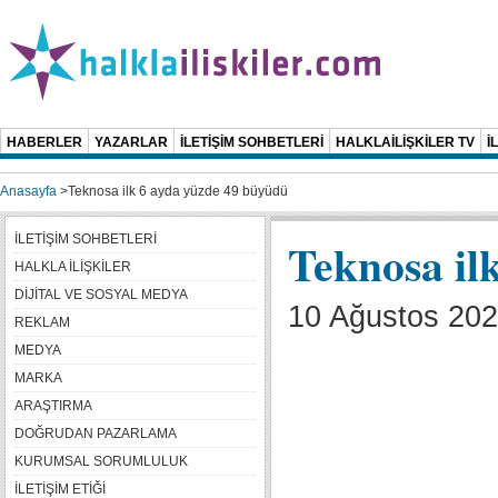
HABERLER
YAZARLAR
İLETİŞİM SOHBETLERİ
HALKLAİLİŞKİLER TV
İ
Anasayfa
>
Teknosa ilk 6 ayda yüzde 49 büyüdü
İLETİŞİM SOHBETLERİ
Teknosa il
HALKLA İLİŞKİLER
DİJİTAL VE SOSYAL MEDYA
10 Ağustos 2021
REKLAM
MEDYA
MARKA
ARAŞTIRMA
DOĞRUDAN PAZARLAMA
KURUMSAL SORUMLULUK
İLETİŞİM ETİĞİ