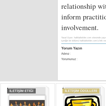
relationship w
inform practit
involvement.
Yasal Uyarı: halklailiskiler.com sitesinde yayı
içeriğin bir bölümü halklailiskiler.com’a link ver
Yorum Yazın
Adınız :
Yorumunuz :
İLETİŞİM ETİĞİ
İLETİŞİM ÖDÜLLERİ