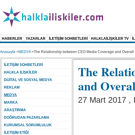
HABERLER
YAZARLAR
İLETİŞİM SOHBETLERİ
HALKLAİLİŞKİLER TV
İ
Anasayfa
>
MEDYA
>
The Relationship between CEO Media Coverage and Overall
İLETİŞİM SOHBETLERİ
The Relat
HALKLA İLİŞKİLER
and Overal
DİJİTAL VE SOSYAL MEDYA
REKLAM
MEDYA
27 Mart 2017 , 
MARKA
ARAŞTIRMA
DOĞRUDAN PAZARLAMA
KURUMSAL SORUMLULUK
İLETİŞİM ETİĞİ