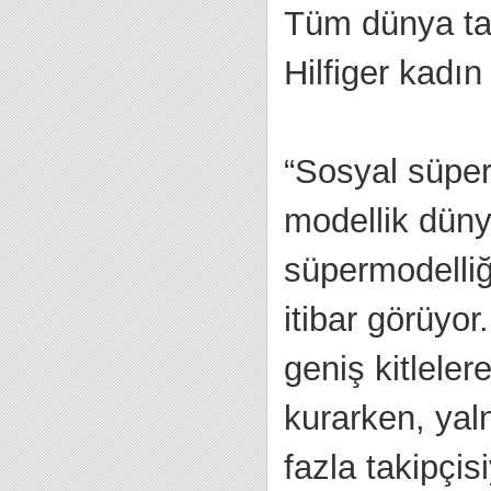
Tüm dünya ta
Hilfiger kadı
“Sosyal süper
modellik düny
süpermodelliği
itibar görüyo
geniş kitleler
kurarken, yal
fazla takipçis