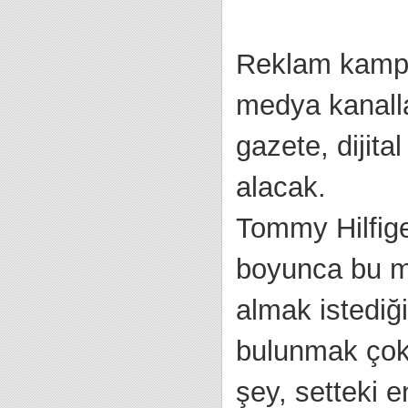
Reklam kampa
medya kanalla
gazete, dijit
alacak.
Tommy Hilfiger
boyunca bu m
almak istediğ
bulunmak çok
şey, setteki 