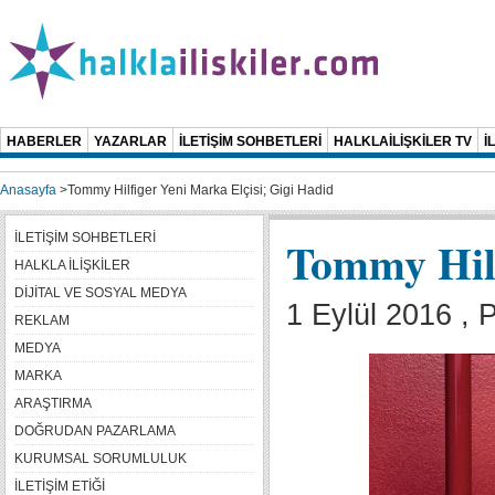
HABERLER
YAZARLAR
İLETİŞİM SOHBETLERİ
HALKLAİLİŞKİLER TV
İ
Anasayfa
>
Tommy Hilfiger Yeni Marka Elçisi; Gigi Hadid
İLETİŞİM SOHBETLERİ
Tommy Hilf
HALKLA İLİŞKİLER
DİJİTAL VE SOSYAL MEDYA
1 Eylül 2016 ,
REKLAM
MEDYA
MARKA
ARAŞTIRMA
DOĞRUDAN PAZARLAMA
KURUMSAL SORUMLULUK
İLETİŞİM ETİĞİ