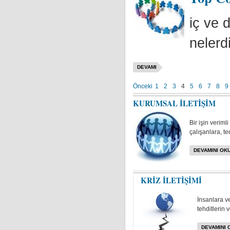
iç ve 
nelerd
DEVAMI
Önceki
1
2
3
4
5
6
7
8
9
KURUMSAL İLETİŞİM
Bir işin veriml
çalışanlara, te
DEVAMINI OKU
KRİZ İLETİŞİMİ
İnsanlara v
tehditlerin 
DEVAMINI 