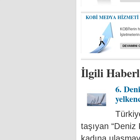
KOBİ MEDYA HİZMETİ
KOBİ'lerin 
İşletmelerin 
DEVAMINI 
İlgili Haber
6. Den
yelken
Türkiy
taşıyan “Deniz 
kadına ulaşmay