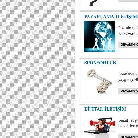
PAZARLAMA İLETİŞİM
Pazarlama i
fonksiyonlar
DEVAMINI 
SPONSORLUK
Sponsorluk, 
yaygın şekli
DEVAMINI 
DİJİTAL İLETİŞİM
Dijital ilet
bültenden da
DEVAMINI 