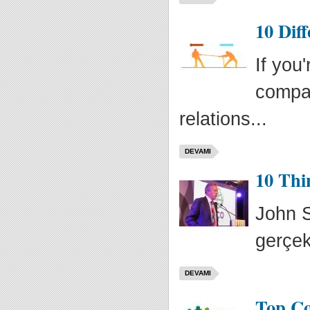
10 Dif
If you
compan
relations...
DEVAMI
10 Thi
John S
gerçek
DEVAMI
Top C