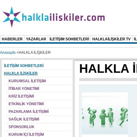
HABERLER
YAZARLAR
İLETİŞİM SOHBETLERİ
HALKLAİLİŞKİLER TV
İ
Anasayfa
>
HALKLA İLİŞKİLER
HALKLA İ
İLETİŞİM SOHBETLERİ
HALKLA İLİŞKİLER
KURUMSAL İLETİŞİM
İTİBAR YÖNETİMİ
KRİZ İLETİŞİMİ
ETKİNLİK YÖNETİMİ
PAZARLAMA İLETİŞİMİ
SAĞLIK İLETİŞİMİ
SPONSORLUK
KURUM İÇİ İLETİŞİM