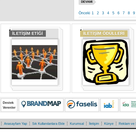
DEVAMI
Önceki
1
2
3
4
5
6
7
8
9
İLETİŞİM ETİĞİ
İLETİŞİM ÖDÜLLERİ
Destek
Verenler
Anasayfam Yap
Sık Kullanılanlara Ekle
Kurumsal
İletişim
Künye
Reklam ve 