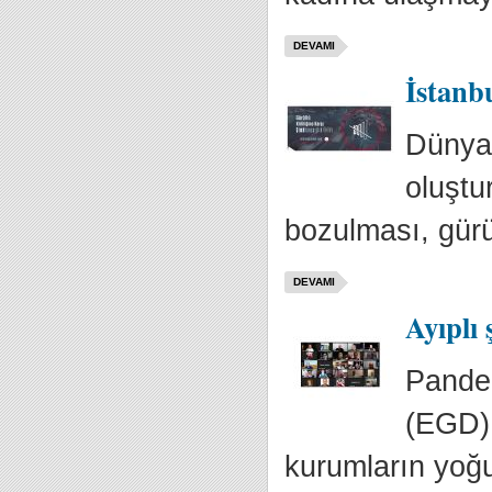
DEVAMI
İstanb
Dünya 
oluştur
bozulması, gürü
DEVAMI
Ayıplı 
Pandem
(EGD) 
kurumların yoğun