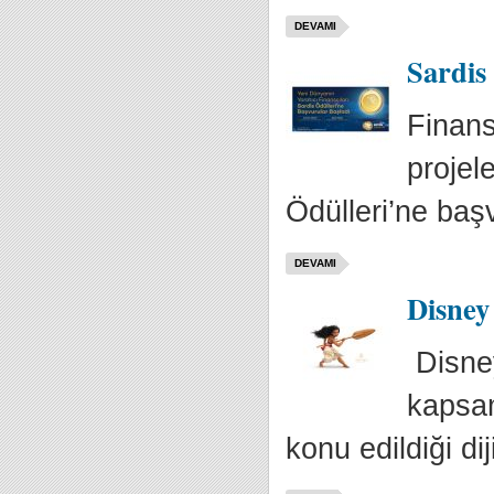
DEVAMI
Sardis
Finans
projel
Ödülleri’ne baş
DEVAMI
Disney
Disney
kapsam
konu edildiği dij