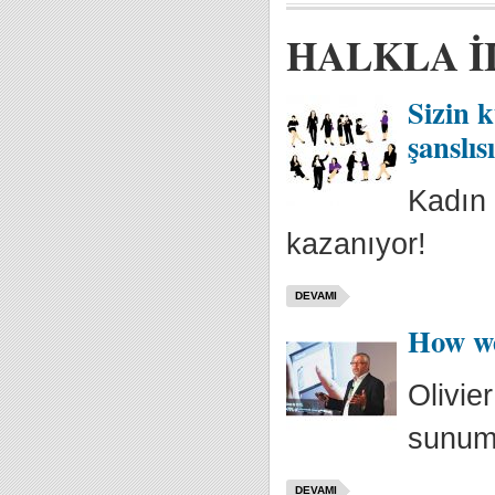
HALKLA İ
Sizin 
şanslıs
Kadın y
kazanıyor!
DEVAMI
How we
Olivie
sunumu
DEVAMI