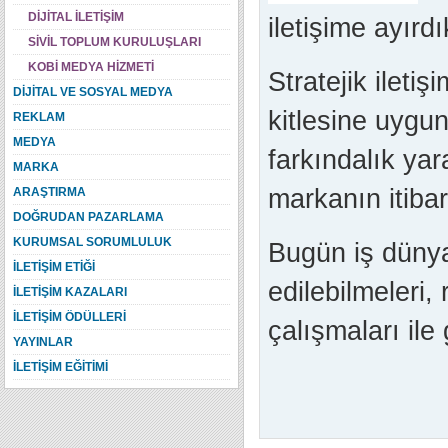
DİJİTAL İLETİŞİM
iletişime ayırd
SİVİL TOPLUM KURULUŞLARI
KOBİ MEDYA HİZMETİ
Stratejik ileti
DİJİTAL VE SOSYAL MEDYA
kitlesine uygu
REKLAM
MEDYA
farkındalık yar
MARKA
markanın itibar
ARAŞTIRMA
DOĞRUDAN PAZARLAMA
KURUMSAL SORUMLULUK
Bugün iş dünya
İLETİŞİM ETİĞİ
edilebilmeleri,
İLETİŞİM KAZALARI
İLETİŞİM ÖDÜLLERİ
çalışmaları ile 
YAYINLAR
İLETİŞİM EĞİTİMİ