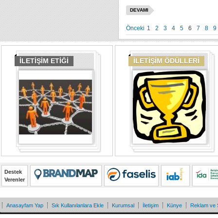
DEVAMI
Önceki
1
2
3
4
5
6
7
8
9
İLETİŞİM ETİĞİ
İLETİŞİM ÖDÜLLERİ
Destek
Verenler
Anasayfam Yap
Sık Kullanılanlara Ekle
Kurumsal
İletişim
Künye
Reklam ve 