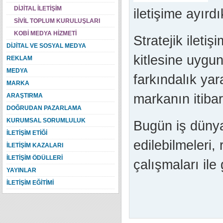
DİJİTAL İLETİŞİM
iletişime ayırd
SİVİL TOPLUM KURULUŞLARI
KOBİ MEDYA HİZMETİ
Stratejik ileti
DİJİTAL VE SOSYAL MEDYA
kitlesine uygu
REKLAM
MEDYA
farkındalık yar
MARKA
markanın itibar
ARAŞTIRMA
DOĞRUDAN PAZARLAMA
KURUMSAL SORUMLULUK
Bugün iş dünya
İLETİŞİM ETİĞİ
edilebilmeleri,
İLETİŞİM KAZALARI
İLETİŞİM ÖDÜLLERİ
çalışmaları ile 
YAYINLAR
İLETİŞİM EĞİTİMİ