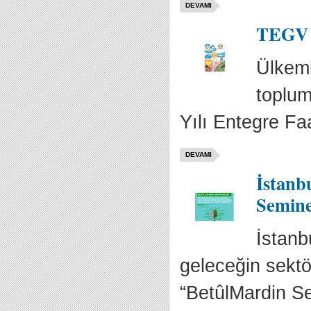
DEVAMI
TEGV 2
Ülkemi
toplum
Yılı Entegre Fa
DEVAMI
İstanb
Semine
İstanbu
geleceğin sektör
“BetûlMardin S