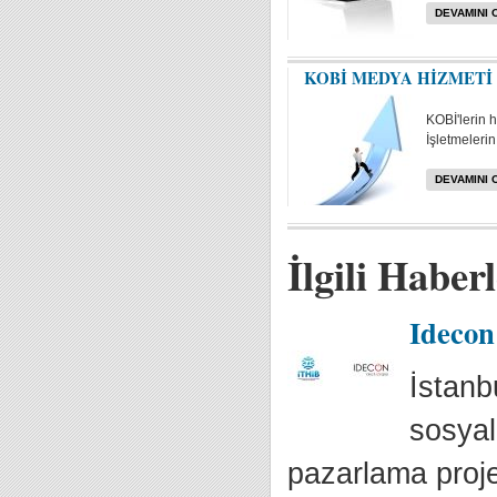
DEVAMINI 
KOBİ MEDYA HİZMETİ
KOBİ'lerin 
İşletmelerin 
DEVAMINI 
İlgili Haber
Idecon
İstanb
sosyal
pazarlama projel