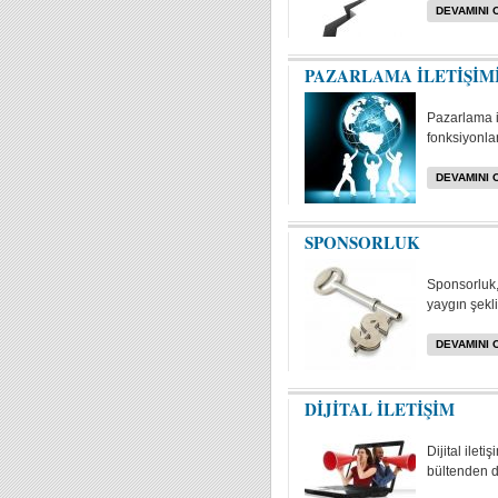
DEVAMINI 
PAZARLAMA İLETİŞİM
Pazarlama i
fonksiyonlar
DEVAMINI 
SPONSORLUK
Sponsorluk, 
yaygın şekli
DEVAMINI 
DİJİTAL İLETİŞİM
Dijital ilet
bültenden da