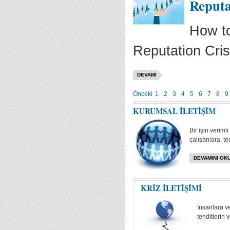
Reputa
How to
Reputation Cri
DEVAMI
Önceki
1
2
3
4
5
6
7
8
9
KURUMSAL İLETİŞİM
Bir işin veriml
çalışanlara, te
DEVAMINI OKU
KRİZ İLETİŞİMİ
İnsanlara v
tehditlerin 