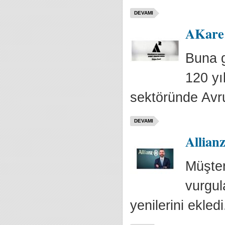
DEVAMI
AKare 
Buna g
120 yıl
sektöründe Avru
DEVAMI
Allian
Müşter
vurgul
yenilerini ekledi