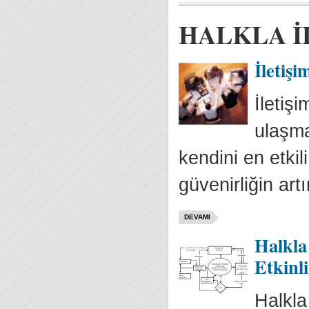
HALKLA İ
İletişi
İletiş
ulaşma
kendini en etkil
güvenirliğin art
DEVAMI
Halkla
Etkinli
Halkla