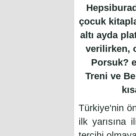
Hepsiburada
çocuk kitapl
altı ayda pl
verilirken, 
Porsuk? en
Treni ve Be
kıs
Türkiye'nin ö
ilk yarısına i
tercihi olmaya