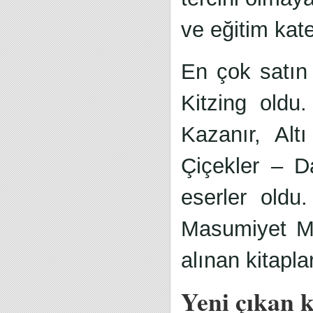
ve eğitim kateg
En çok satın
Kitzing oldu.
Kazanır, Alt
Çiçekler – D
eserler oldu.
Masumiyet Mü
alınan kitapla
Yeni çıkan k