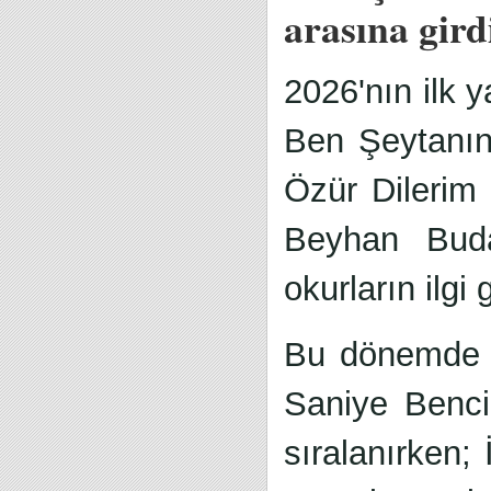
arasına gird
2026'nın ilk 
Ben Şeytanı
Özür Dilerim
Beyhan Bud
okurların ilgi
Bu dönemde e
Saniye Benc
sıralanırken;