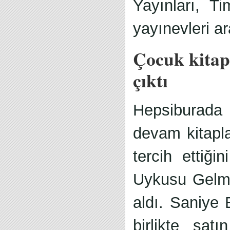
Yayınları, 
yayınevleri ar
Çocuk kitapl
çıktı
Hepsiburada v
devam kitaplar
tercih ettiğ
Uykusu Gelme
aldı. Saniye 
birlikte sat