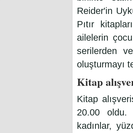
Reider'in Uy
Pıtır kitapla
ailelerin çocu
serilerden v
oluşturmayı te
Kitap alışve
Kitap alışver
20.00 oldu. 
kadınlar, yüz