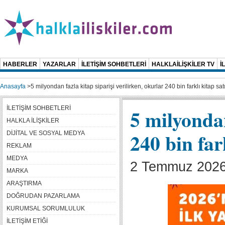
HABERLER
YAZARLAR
İLETİŞİM SOHBETLERİ
HALKLAİLİŞKİLER TV
İ
Anasayfa
>
5 milyondan fazla kitap siparişi verilirken, okurlar 240 bin farklı kitap sat
İLETİŞİM SOHBETLERİ
5 milyondan
HALKLA İLİŞKİLER
240 bin far
DİJİTAL VE SOSYAL MEDYA
REKLAM
MEDYA
2 Temmuz 2026
MARKA
ARAŞTIRMA
DOĞRUDAN PAZARLAMA
KURUMSAL SORUMLULUK
İLETİŞİM ETİĞİ