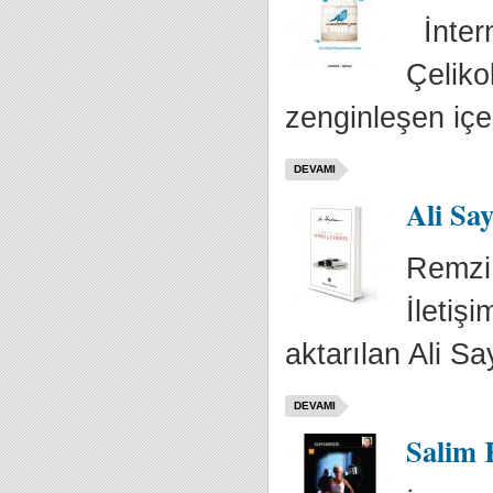
İntern
Çeliko
zenginleşen içer
DEVAMI
Ali Say
Remzi 
İletiş
aktarılan Ali S
DEVAMI
Salim 