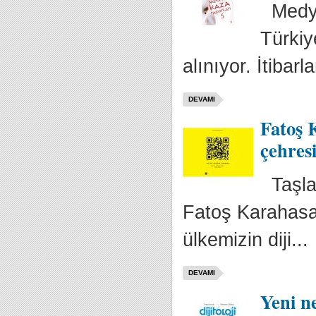
Medya 
Türkiy
alınıyor. İtibarla
DEVAMI
Fatoş 
çehres
Taşlar
Fatoş Karahasa
ülkemizin diji...
DEVAMI
Yeni ne