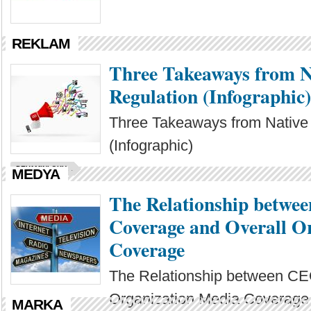
REKLAM
Three Takeaways from N
Regulation (Infographic)
Three Takeaways from Native 
(Infographic)
DEVAMINI OKU...
MEDYA
The Relationship betw
Coverage and Overall O
Coverage
The Relationship between CE
Organization Media Coverage
MARKA