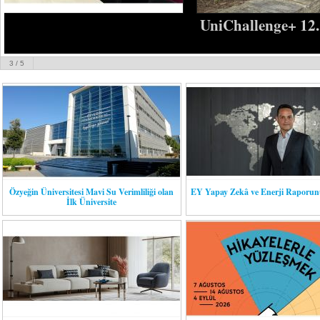
UniChallenge+ 12. Dönemini Tamamladı
4
/ 5
Özyeğin Üniversitesi Mavi Su Verimliliği olan
EY Yapay Zekâ ve Enerji Raporunu
İlk Üniversite