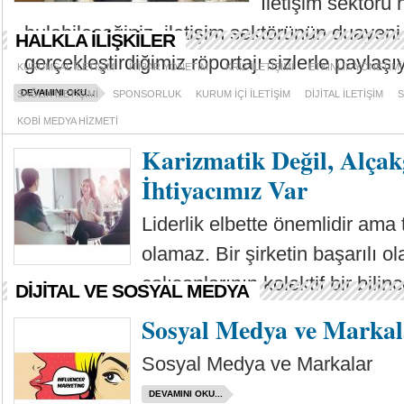
İletişim sektörü
bulabileceğiniz, iletişim sektörünün duayeni
HALKLA İLİŞKİLER
gerçekleştirdiğimiz röportajı sizlerle paylaşı
KURUMSAL İLETİŞİM
İTİBAR YÖNETİMİ
KRİZ İLETİŞİMİ
ETKİNLİK YÖNETİMİ
DEVAMINI OKU...
SAĞLIK İLETİŞİMİ
SPONSORLUK
KURUM İÇİ İLETİŞİM
DİJİTAL İLETİŞİM
S
KOBİ MEDYA HİZMETİ
Karizmatik Değil, Alçak
İhtiyacımız Var
Liderlik elbette önemlidir ama t
olamaz. Bir şirketin başarılı ola
çalışanlarının kolektif bir bilin
DİJİTAL VE SOSYAL MEDYA
DEVAMINI OKU...
Sosyal Medya ve Markal
Sosyal Medya ve Markalar
DEVAMINI OKU...