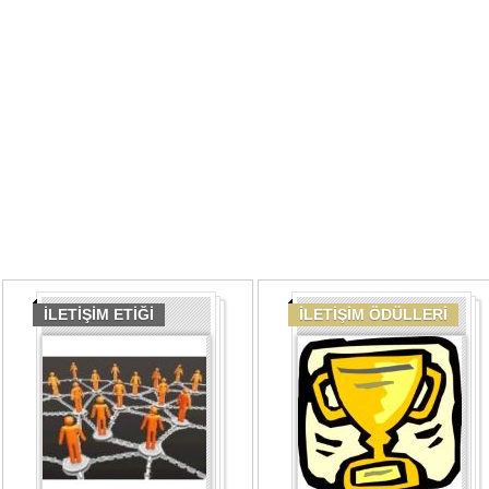
İLETİŞİM ETİĞİ
İLETİŞİM ÖDÜLLERİ