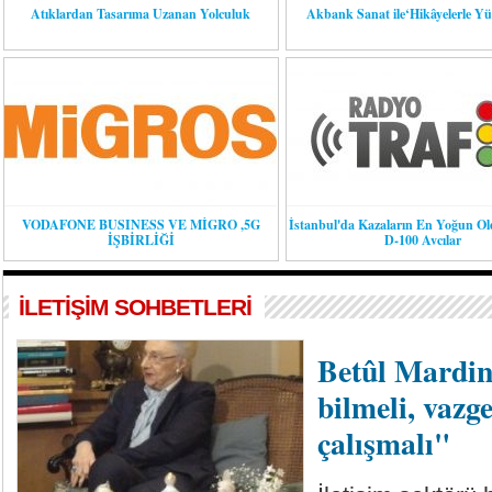
Atıklardan Tasarıma Uzanan Yolculuk
Akbank Sanat ile‘Hikâyelerle Y
VODAFONE BUSINESS VE MİGRO ,5G
İstanbul'da Kazaların En Yoğun O
İŞBİRLİĞİ
D-100 Avcılar
İLETİŞİM SOHBETLERİ
Betûl Mardin
bilmeli, vazg
çalışmalı"