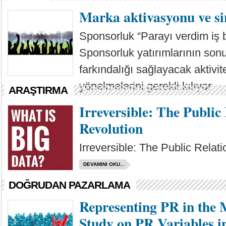
DEVAMINI OKU...
Marka aktivasyonu ve si
Sponsorluk “Parayı verdim iş bi
Sponsorluk yatırımlarının sonuç
farkındalığı sağlayacak aktivi
yönelmelerini gerekli kılıyor.
ARAŞTIRMA
DEVAMINI OKU...
Irreversible: The Public
Revolution
Irreversible: The Public Relat
DEVAMINI OKU...
DOĞRUDAN PAZARLAMA
Representing PR in the 
Study on PR Variables 