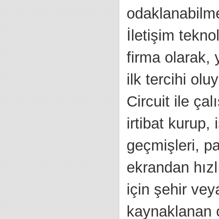
odaklanabilmel
İletişim tekno
firma olarak,
ilk tercihi ol
Circuit ile çal
irtibat kurup,
geçmişleri, pay
ekrandan hızl
için şehir ve
kaynaklanan ot