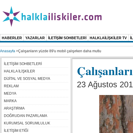
HABERLER
YAZARLAR
İLETİŞİM SOHBETLERİ
HALKLAİLİŞKİLER TV
İ
Anasayfa
>
Çalışanların yüzde 89'u mobil çalışırken daha mutlu
İLETİŞİM SOHBETLERİ
Çalışanlar
HALKLA İLİŞKİLER
DİJİTAL VE SOSYAL MEDYA
23 Ağustos 2016
REKLAM
MEDYA
MARKA
ARAŞTIRMA
DOĞRUDAN PAZARLAMA
KURUMSAL SORUMLULUK
İLETİŞİM ETİĞİ