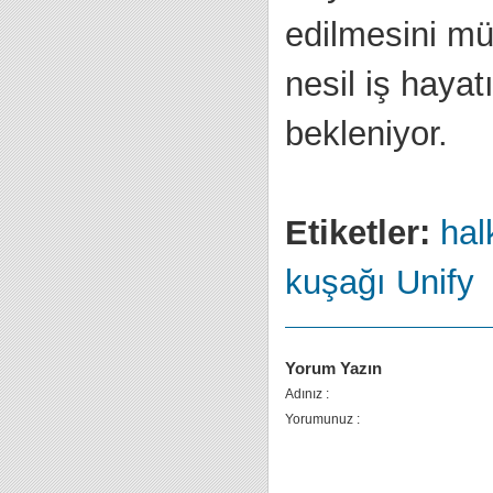
edilmesini müm
nesil iş haya
bekleniyor.
Etiketler:
halk
kuşağı
Unify
Yorum Yazın
Adınız :
Yorumunuz :